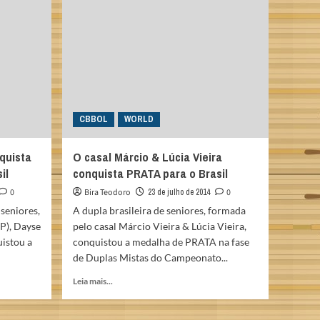
no
Campeonato
Sulamericano
no
Panamá
CBBOL
WORLD
quista
O casal Márcio & Lúcia Vieira
il
conquista PRATA para o Brasil
0
Bira Teodoro
23 de julho de 2014
0
 seniores,
A dupla brasileira de seniores, formada
P), Dayse
pelo casal Márcio Vieira & Lúcia Vieira,
uistou a
conquistou a medalha de PRATA na fase
de Duplas Mistas do Campeonato...
Read
Leia mais...
more
about
O