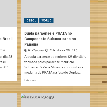
CBBOL
WORLD
Dupla paraense é PRATA no
 Brasil
Campeonato Sulamericano no
Panamá
0
Bira Teodoro
25 de julho de 2014
0
, dia 28
A dupla paraense de seniores (2.ª divisão) ,
asil
formada pelos paraense Maurício
50.ª...
Schuester & Zeca Miranda conquistou a
medalha de PRATA na fase de Duplas...
Read
Leia mais...
more
about
Dupla
paraense
é
PRATA