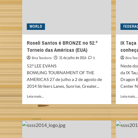
WORLD
FEDERA
Roseli Santos é BRONZE no 52.º
IX Taça 
Torneio das Américas (EUA)
conheça
Bira Teodoro
31 de julho de 2014
0
Bira Te
52.º LEE EVANS
Neste do
BOWLING TOURNAMENT OF THE
da IX Taç
AMERICAS 27 de julho a 2 de agosto de
Dragon B
2014 Strikers Lanes, Sunrise, Greater...
Center No
Read
Leia mais...
Leia mais...
more
about
Roseli
Santos
é
BRONZE
no