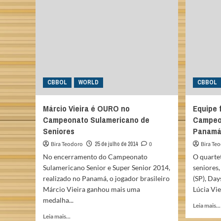
52.º
Torneio
das
Américas
(EUA)
CBBOL
WORLD
CBBOL
Márcio Vieira é OURO no
Equipe 
Campeonato Sulamericano de
Campeo
Seniores
Panam
Bira Teodoro
25 de julho de 2014
0
Bira Te
No encerramento do Campeonato
O quartet
Sulamericano Senior e Super Senior 2014,
seniores,
realizado no Panamá, o jogador brasileiro
(SP), Day
Márcio Vieira ganhou mais uma
Lúcia Viei
medalha...
Leia mais...
Read
Leia mais...