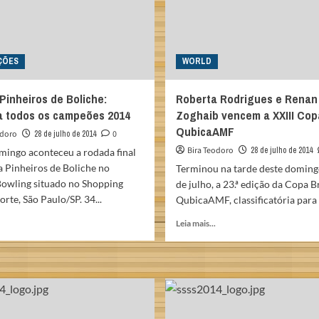
ÇÕES
WORLD
Pinheiros de Boliche:
Roberta Rodrigues e Renan
 todos os campeões 2014
Zoghaib vencem a XXIII Copa
QubicaAMF
odoro
28 de julho de 2014
0
Bira Teodoro
28 de julho de 2014
mingo aconteceu a rodada final
a Pinheiros de Boliche no
Terminou na tarde deste domingo
owling situado no Shopping
de julho, a 23.ª edição da Copa Br
rte, São Paulo/SP. 34...
QubicaAMF, classificatória para a 
Read
Read
Leia mais...
more
more
about
about
IX
Roberta
Taça
Rodrigues
Pinheiros
e
de
Renan
Boliche:
Zoghaib