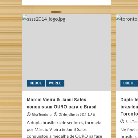
more
about
Márcio
Vieira
é
OURO
no
Campeonato
Sulamericano
de
Seniores
CBBOL
WORLD
CBBOL
Márcio Vieira & Jamil Sales
Dupla f
conquistam OURO para o Brasil
brasile
Toronto
Bira Teodoro
22 de julho de 2014
0
Bira Te
A dupla brasileira de seniores, formada
por Márcio Vieira & Jamil Sales
No final 
conquistou a medalha de OURO na fase
brasileir