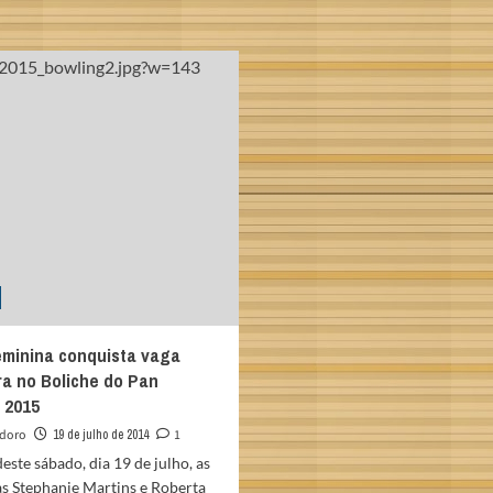
about
sênior
Equipe
feminino
feminina
conquista
é
mais
BRONZE
uma
no
PRATA
Campeonato
para
Sulamericano
o
no
Brasil
Panamá
eminina conquista vaga
ira no Boliche do Pan
 2015
odoro
19 de julho de 2014
1
deste sábado, dia 19 de julho, as
as Stephanie Martins e Roberta