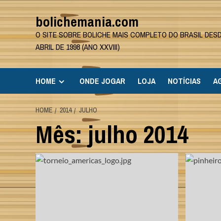
Skip
bolichemania.com
to
content
O SITE SOBRE BOLICHE MAIS COMPLETO DO BRASIL DES
ABRIL DE 1998 (ANO XXVIII)
HOME
ONDE JOGAR
LOJA
NOTÍCIAS
A
HOME
2014
JULHO
Mês:
julho 2014