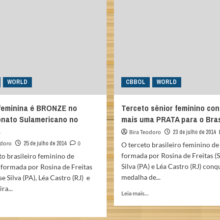
conheça
vencem
todos
a
os
XXIII
campeões
Copa
2014
Brasil
QubicaAMF
WORLD
CBBOL
WORLD
feminina é BRONZE no
Terceto sênior feminino con
nato Sulamericano no
mais uma PRATA para o Bras
á
Bira Teodoro
23 de julho de 2014
odoro
25 de julho de 2014
0
O terceto brasileiro feminino de
formada por Rosina de Freitas (S
o brasileiro feminino de
Silva (PA) e Léa Castro (RJ) conq
 formada por Rosina de Freitas
medalha de...
se Silva (PA), Léa Castro (RJ) e
ra...
Read
Leia mais...
more
Read
about
more
Terceto