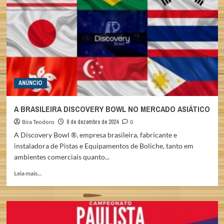
BOWL
ANÚNCIO
A BRASILEIRA DISCOVERY BOWL NO MERCADO ASIÁTICO
Bira Teodoro
8 de dezembro de 2024
0
A Discovery Bowl ®, empresa brasileira, fabricante e
instaladora de Pistas e Equipamentos de Boliche, tanto em
ambientes comerciais quanto...
Read
Leia mais...
more
about
A
BRASILEIRA
DISCOVERY