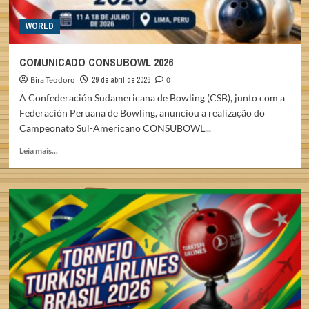
WORLD
COMUNICADO CONSUBOWL 2026
Bira Teodoro
29 de abril de 2026
0
A Confederación Sudamericana de Bowling (CSB), junto com a
Federación Peruana de Bowling, anunciou a realização do
Campeonato Sul-Americano CONSUBOWL...
Read
Leia mais...
more
about
COMUNICADO
CONSUBOWL
2026