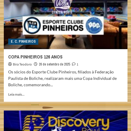
ESTADUAL
2025
E. C. PINHEIROS
COPA PINHEIROS 126 ANOS
Bira Teodoro
26 de setembro de 2025
1
Os sócios do Esporte Clube Pinheiros, filiados à Federação
Paulista de Boliche, realizaram mais uma Copa Individual de
Boliche, comemorando...
Read
Leia mais...
more
about
COPA
PINHEIROS
126
ANOS