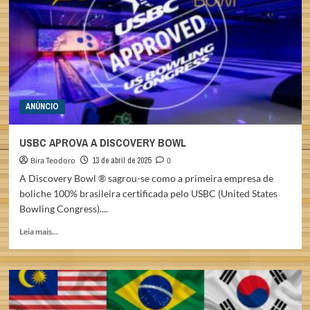
ANÚNCIO
USBC APROVA A DISCOVERY BOWL
Bira Teodoro
13 de abril de 2025
0
A Discovery Bowl ® sagrou-se como a primeira empresa de
boliche 100% brasileira certificada pelo USBC (United States
Bowling Congress)....
Read
Leia mais...
more
about
USBC
APROVA
A
DISCOVERY