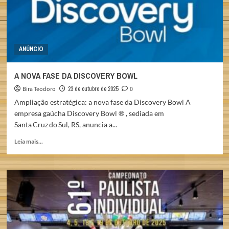
ANÚNCIO
A NOVA FASE DA DISCOVERY BOWL
Bira Teodoro
23 de outubro de 2025
0
Ampliação estratégica: a nova fase da Discovery Bowl A
empresa gaúcha Discovery Bowl ® , sediada em
Santa Cruz do Sul, RS, anuncia a...
Read
Leia mais...
more
about
A
NOVA
FASE
DA
DISCOVERY
BOWL