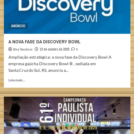
ANÚNCIO
A NOVA FASE DA DISCOVERY BOWL
Bira Teodoro
23 de outubro de 2025
0
Ampliação estratégica: a nova fase da Discovery Bowl A
empresa gaúcha Discovery Bowl ® , sediada em
Santa Cruz do Sul, RS, anuncia a...
Read
Leia mais...
more
about
A
NOVA
FASE
DA
DISCOVERY
BOWL