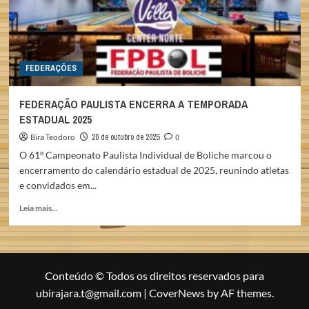
FEDERAÇÕES
FEDERAÇÃO PAULISTA ENCERRA A TEMPORADA
ESTADUAL 2025
Bira Teodoro
20 de outubro de 2025
0
O 61º Campeonato Paulista Individual de Boliche marcou o
encerramento do calendário estadual de 2025, reunindo atletas
e convidados em...
Read
Leia mais...
more
about
FEDERAÇÃO
PAULISTA
ENCERRA
Conteúdo © Todos os direitos reservados para
A
ubirajara.t@gmail.com
|
CoverNews
by AF themes.
TEMPORADA