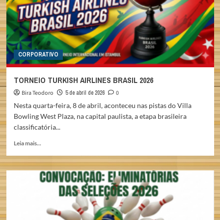
CORPORATIVO
TORNEIO TURKISH AIRLINES BRASIL 2026
Bira Teodoro
5 de abril de 2026
0
Nesta quarta-feira, 8 de abril, aconteceu nas pistas do Villa
Bowling West Plaza, na capital paulista, a etapa brasileira
classificatória...
Read
Leia mais...
more
about
TORNEIO
TURKISH
AIRLINES
BRASIL
2026