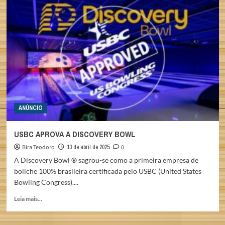
PINHEIROS
126
ANOS
ANÚNCIO
USBC APROVA A DISCOVERY BOWL
Bira Teodoro
13 de abril de 2025
0
A Discovery Bowl ® sagrou-se como a primeira empresa de
boliche 100% brasileira certificada pelo USBC (United States
Bowling Congress)....
Read
Leia mais...
more
about