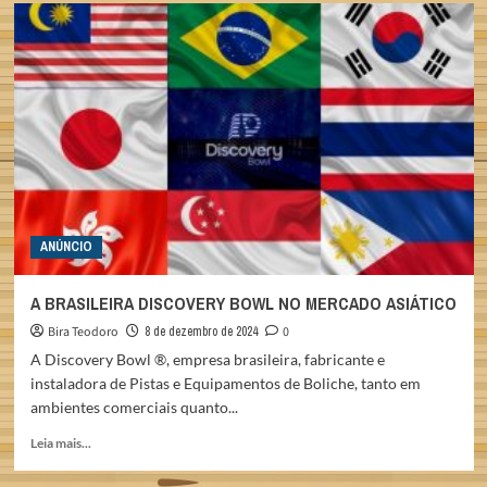
USBC
APROVA
A
DISCOVERY
BOWL
ANÚNCIO
A BRASILEIRA DISCOVERY BOWL NO MERCADO ASIÁTICO
Bira Teodoro
8 de dezembro de 2024
0
A Discovery Bowl ®, empresa brasileira, fabricante e
instaladora de Pistas e Equipamentos de Boliche, tanto em
ambientes comerciais quanto...
Read
Leia mais...
more
about