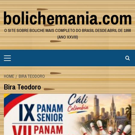
Skip
bolichemania.com
to
content
O SITE SOBRE BOLICHE MAIS COMPLETO DO BRASIL DESDE ABRIL DE 1998
(ANO XXVIII)
Primary
Menu
HOME
BIRA TEODORO
Bira Teodoro