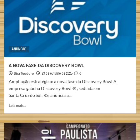
2026
ANÚNCIO
A NOVA FASE DA DISCOVERY BOWL
Bira Teodoro
23 de outubro de 2025
0
Ampliação estratégica: a nova fase da Discovery Bowl A
empresa gaúcha Discovery Bowl ® , sediada em
Santa Cruz do Sul, RS, anuncia a...
Read
Leia mais...
more
about
A
NOVA
FASE