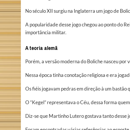
No século XII surgiu na Inglaterra um jogo de Boli
A popularidade desse jogo chegou ao ponto do Rei 
importância militar.
A teoria alemã
Porém, a versão moderna do Boliche nasceu por vo
Nessa época tinha conotação religiosa e era joga
Os fiéis jogavam pedras em direção à um bastão
O “Kegel” representava o Céu, dessa forma quem c
Diz-se que Martinho Lutero gostava tanto desse j
Foram encontradas várias referências ao esporte