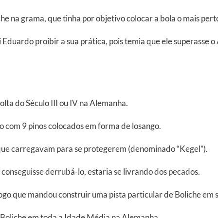
che na grama, que tinha por objetivo colocar a bola o mais per
Eduardo proibir a sua prática, pois temia que ele superasse o
lta do Século III ou IV na Alemanha.
do com 9 pinos colocados em forma de losango.
 que carregavam para se protegerem (denominado “Kegel”).
onseguisse derrubá-lo, estaria se livrando dos pecados.
ogo que mandou construir uma pista particular de Boliche em s
 Boliche em toda a Idade Média na Alemanha.