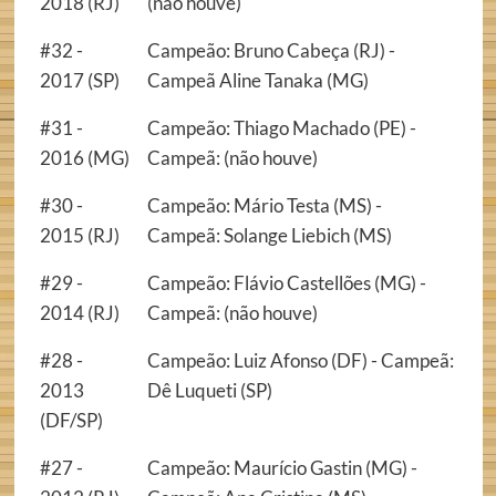
2018 (RJ)
(não houve)
#32 -
Campeão: Bruno Cabeça (RJ) -
2017 (SP)
Campeã Aline Tanaka (MG)
#31 -
Campeão: Thiago Machado (PE) -
2016 (MG)
Campeã: (não houve)
#30 -
Campeão: Mário Testa (MS) -
2015 (RJ)
Campeã: Solange Liebich (MS)
#29 -
Campeão: Flávio Castellões (MG) -
2014 (RJ)
Campeã: (não houve)
#28 -
Campeão: Luiz Afonso (DF) - Campeã:
2013
Dê Luqueti (SP)
(DF/SP)
#27 -
Campeão: Maurício Gastin (MG) -