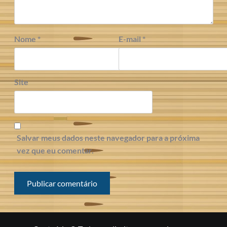
Nome
*
E-mail
*
Site
Salvar meus dados neste navegador para a próxima
vez que eu comentar.