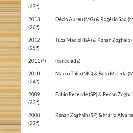
(27.ª)
2013
Décio Abreu (MG) & Rogério Sad (M
(26.ª)
2012
Tuca Maciel (BA) & Renan Zoghaib (
(25.ª)
2011 (*)
(cancelada)
2010
Marco Túlio (MG) & Beto Moleda (M
(24.ª)
2009
Fábio Rezende (SP) & Renan Zoghaib
(23.ª)
2008
Renan Zoghaib (SP) & Mário Alvaren
(22.ª)