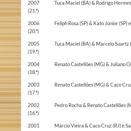
2007
Tuca Maciel (BA) & Rodrigo Hermes
(21.ª)
2006
Feliph Rosa (SP) & Kato Júnior (SP)
(20.ª)
2005
Tuca Maciel (BA) & Marcelo Suartz 
(19.ª)
2004
Renato Castellões (MG) & Juliano Ol
(18.ª)
2003
Renato Castellões (MG) & Caco Cruz
(17.ª)
2002
Pedro Rocha & Renato Castellões (M
(16.ª)
2001
Márcio Vieira & Caco Cruz (RJ) e S