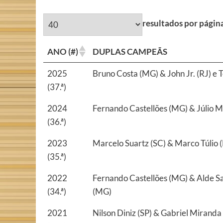
resultados por págin
ANO (#)
DUPLAS CAMPEÃS
2025
Bruno Costa (MG) & John Jr. (RJ) e
(37.ª)
2024
Fernando Castellões (MG) & Júlio M
(36.ª)
2023
Marcelo Suartz (SC) & Marco Túlio (
(35.ª)
2022
Fernando Castellões (MG) & Alde Sa
(34.ª)
(MG)
2021
Nilson Diniz (SP) & Gabriel Miranda