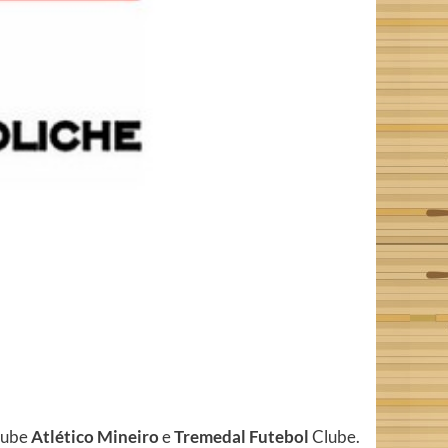
lube
Atlético Mineiro
e
Tremedal Futebol
Clube.