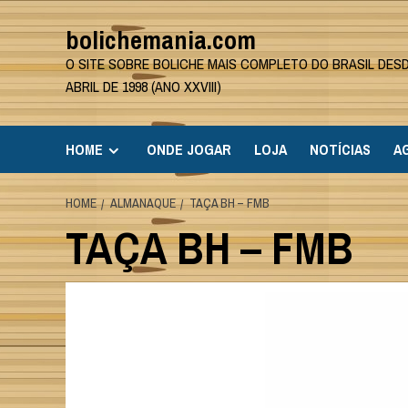
Skip
bolichemania.com
to
content
O SITE SOBRE BOLICHE MAIS COMPLETO DO BRASIL DES
ABRIL DE 1998 (ANO XXVIII)
HOME
ONDE JOGAR
LOJA
NOTÍCIAS
A
HOME
ALMANAQUE
TAÇA BH – FMB
TAÇA BH – FMB