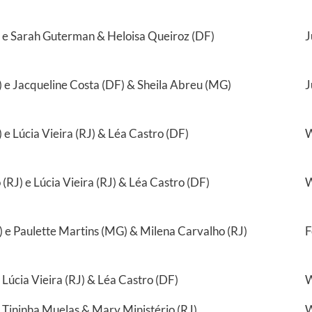
J) e Sarah Guterman & Heloisa Queiroz (DF)
J
J) e Jacqueline Costa (DF) & Sheila Abreu (MG)
J
) e Lúcia Vieira (RJ) & Léa Castro (DF)
W
(RJ) e Lúcia Vieira (RJ) & Léa Castro (DF)
W
 e Paulette Martins (MG) & Milena Carvalho (RJ)
F
Lúcia Vieira (RJ) & Léa Castro (DF)
W
Tininha Muelas & Mary Ministério (RJ)
W