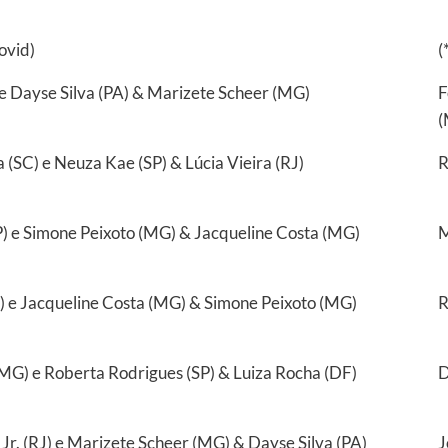
ovid)
(
 e Dayse Silva (PA) & Marizete Scheer (MG)
F
(
 (SC) e Neuza Kae (SP) & Lúcia Vieira (RJ)
R
SP) e Simone Peixoto (MG) & Jacqueline Costa (MG)
M
) e Jacqueline Costa (MG) & Simone Peixoto (MG)
R
MG) e Roberta Rodrigues (SP) & Luiza Rocha (DF)
D
Jr. (RJ) e Marizete Scheer (MG) & Dayse Silva (PA)
J