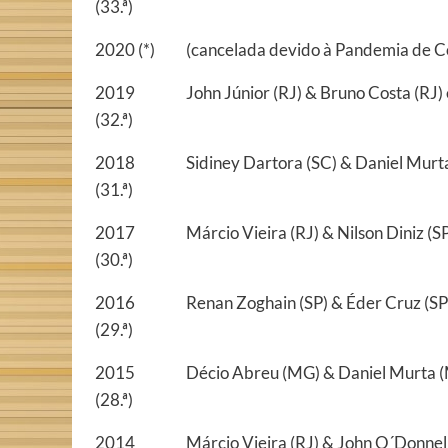
(33.ª)
2020 (*)
(cancelada devido à Pandemia de C
2019
John Júnior (RJ) & Bruno Costa (RJ)
(32.ª)
2018
Sidiney Dartora (SC) & Daniel Murta
(31.ª)
2017
Márcio Vieira (RJ) & Nilson Diniz (
(30.ª)
2016
Renan Zoghain (SP) & Éder Cruz (SP
(29.ª)
2015
Décio Abreu (MG) & Daniel Murta (
(28.ª)
2014
Márcio Vieira (RJ) & John O´Donnel 