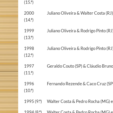
(15.ª)
2000
Juliano Oliveira & Walter Costa (R
(14.ª)
1999
Juliano Oliveira & Rodrigo Pinto (R
(13.ª)
1998
Juliano Oliveira & Rodrigo Pinto (RJ
(12.ª)
1997
Geraldo Couto (SP) & Cláudio Bruno 
(11.ª)
1996
Fernando Rezende & Caco Cruz (SP)
(10.ª)
1995 (9.ª)
Walter Costa & Pedro Rocha (MG) e 
1994 (8.ª)
Walter Costa & Pedro Rocha (MG) e 