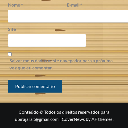
Nome
*
E-mail
*
Site
Salvar meus dados neste navegador para a próxima
vez que eu comentar.
Conteúdo © Todos os direitos reservados para
ubirajara.t@gmail.com
|
CoverNews
by AF themes.