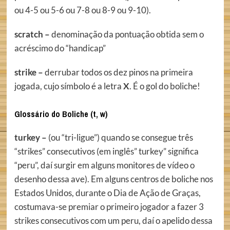
ou 4-5 ou 5-6 ou 7-8 ou 8-9 ou 9-10).
scratch –
denominação da pontuação obtida sem o
acréscimo do “handicap”
strike –
derrubar todos os dez pinos na primeira
jogada, cujo símbolo é a letra
X
. É o gol do boliche!
Glossário do Boliche (t, w)
turkey –
(ou “tri-ligue”) quando se consegue três
“strikes” consecutivos (em inglês” turkey” significa
“peru”, daí surgir em alguns monitores de vídeo o
desenho dessa ave). Em alguns centros de boliche nos
Estados Unidos, durante o Dia de Ação de Graças,
costumava-se premiar o primeiro jogador a fazer 3
strikes consecutivos com um peru, daí o apelido dessa