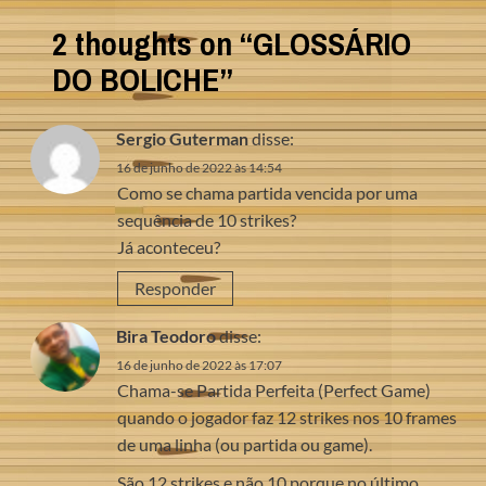
2 thoughts on “
GLOSSÁRIO
DO BOLICHE
”
Sergio Guterman
disse:
16 de junho de 2022 às 14:54
Como se chama partida vencida por uma
sequência de 10 strikes?
Já aconteceu?
Responder
Bira Teodoro
disse:
16 de junho de 2022 às 17:07
Chama-se Partida Perfeita (Perfect Game)
quando o jogador faz 12 strikes nos 10 frames
de uma linha (ou partida ou game).
São 12 strikes e não 10 porque no último