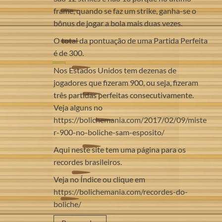
frame, quando se faz um strike, ganha-se o
bônus de jogar a bola mais duas vezes.
O total da pontuação de uma Partida Perfeita
é de 300.
Nos Estados Unidos tem dezenas de
jogadores que fizeram 900, ou seja, fizeram
três partidas perfeitas consecutivamente.
Veja alguns no
https://bolichemania.com/2017/02/09/miste
r-900-no-boliche-sam-esposito/
Aqui neste site tem uma página para os
recordes brasileiros.
Veja no Índice ou clique em
https://bolichemania.com/recordes-do-
boliche/