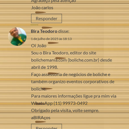
Agradeço pela atenção
João carlos
Responder
Bira Teodoro
disse:
1 de julho de 2025 às 18:13
Oi João
Sou o Bira Teodoro, editor do site
bolichemania.com (boliche.com.br) desde
abril de 1998.
Faço assessoria de negócios de boliche e
também organizo eventos corporativos de
boliche.
Para maiores informações ligue pra mim via
WhatsApp (11) 99973-0492
Obrigado pela visita, volte sempre.
aBIRAços
Responder