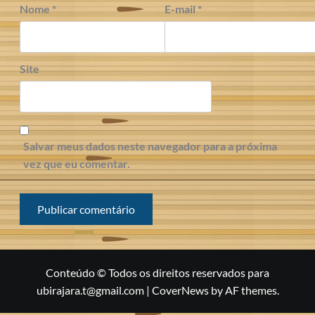
Nome
*
E-mail
*
Site
Salvar meus dados neste navegador para a próxima
vez que eu comentar.
Conteúdo © Todos os direitos reservados para
ubirajara.t@gmail.com
|
CoverNews
by AF themes.