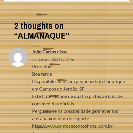
2 thoughts on
“
ALMANAQUE
”
João Carlos
disse:
1 de julho de 2025 às 17:46
Prezados
Boa tarde
Disponibilizamos um pequeno hotel boutique
em Campos do Jordão-SP
Este hotel dispõe de quatro pistas de boliche
com medidas oficiais
Pergunto se há possibilidade gerir eventos
aos apaixonados do esporte.
http://www.cantosecontoshotel.com.br