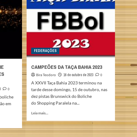
FEDERAÇÕES
IE
CAMPEÕES DA TAÇA BAHIA 2023
ES
Bira Teodoro
16 de outubro de 2023
0
A XXVII Taça Bahia 2023 terminou na
3
0
tarde desse domingo, 15 de outubro, nas
dez pistas Brunswick do Boliche
boliche
do Shopping Paralela na...
ção em
Read
Leia mais...
more
about
CAMPEÕES
DA