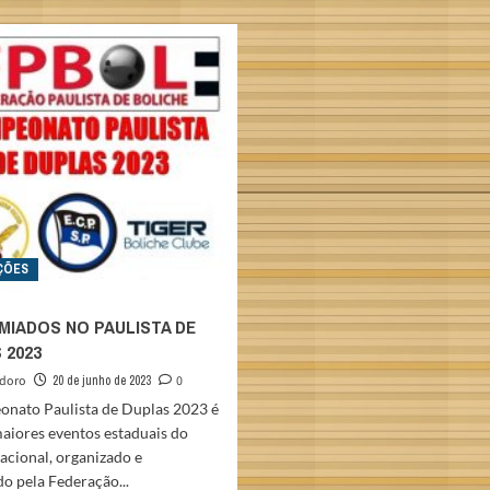
NA
HIDEKI
SURDOLIMPÍADA
&
NACIONAL
STEPHANIE
2023
MARTINS
SÃO
OS
CAMPEÕES
PAULISTAS
2023
ÇÕES
MIADOS NO PAULISTA DE
 2023
odoro
20 de junho de 2023
0
nato Paulista de Duplas 2023 é
aiores eventos estaduais do
acional, organizado e
o pela Federação...