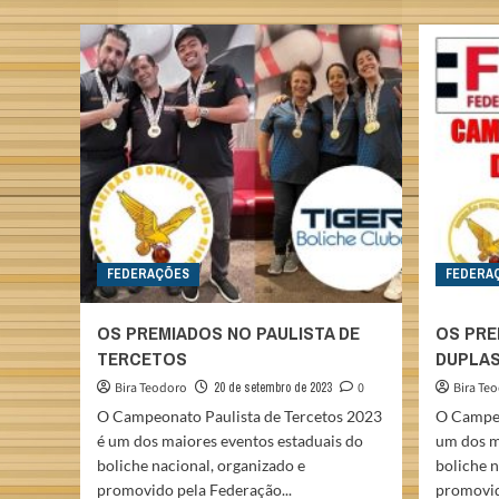
43.ª
TAÇA
SÃO
PAULO
FEDERAÇÕES
FEDERA
OS PREMIADOS NO PAULISTA DE
OS PRE
TERCETOS
DUPLAS
Bira Teodoro
20 de setembro de 2023
0
Bira Te
O Campeonato Paulista de Tercetos 2023
O Campeo
é um dos maiores eventos estaduais do
um dos m
boliche nacional, organizado e
boliche n
promovido pela Federação...
promovid