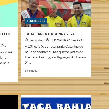
FEDERAÇÕES
RFEITO
TAÇA SANTA CATARINA 2024
Bira Teodoro
18 de fevereiro de 2024
0
0
A 10.ª edição da Taça Santa Catarina de
boliche aconteceu nas quatro pistas do
pes 2024
Dartora Bowling, em Biguaçu/SC. Foram
iche
21...
o pela
Read
Leia mais...
more
about
TAÇA
SANTA
CATARINA
2024