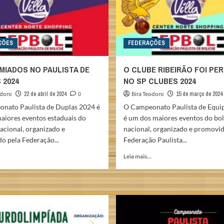
ÇÕES
FEDERAÇÕES
MIADOS NO PAULISTA DE
O CLUBE RIBEIRÃO FOI PE
 2024
NO SP CLUBES 2024
odoro
22 de abril de 2024
0
Bira Teodoro
15 de março de 2024
nato Paulista de Duplas 2024 é
O Campeonato Paulista de Equi
aiores eventos estaduais do
é um dos maiores eventos do bol
acional, organizado e
nacional, organizado e promovid
o pela Federação...
Federação Paulista...
Read
Read
Leia mais...
more
more
about
about
OS
O
PREMIADOS
CLUBE
NO
RIBEIRÃO
PAULISTA
FOI
DE
PERFEITO