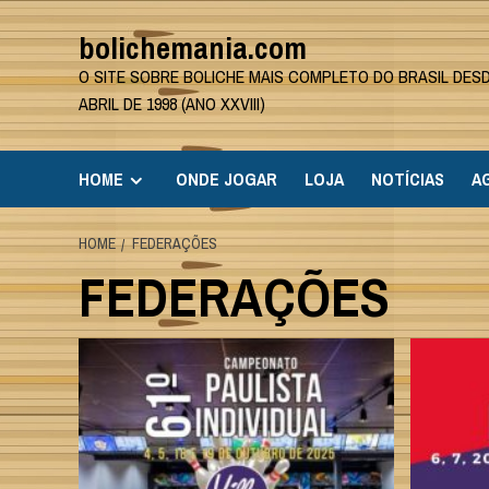
Skip
bolichemania.com
to
content
O SITE SOBRE BOLICHE MAIS COMPLETO DO BRASIL DES
ABRIL DE 1998 (ANO XXVIII)
HOME
ONDE JOGAR
LOJA
NOTÍCIAS
A
HOME
FEDERAÇÕES
FEDERAÇÕES