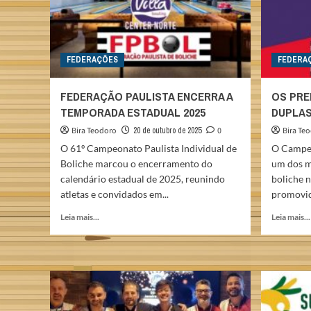
FEDERAÇÕES
FEDERA
FEDERAÇÃO PAULISTA ENCERRA A
OS PRE
TEMPORADA ESTADUAL 2025
DUPLAS
Bira Teodoro
20 de outubro de 2025
0
Bira Te
O 61º Campeonato Paulista Individual de
O Campeo
Boliche marcou o encerramento do
um dos m
calendário estadual de 2025, reunindo
boliche n
atletas e convidados em...
promovid
Read
Leia mais...
Leia mais...
more
about
FEDERAÇÃO
PAULISTA
ENCERRA
A
TEMPORADA