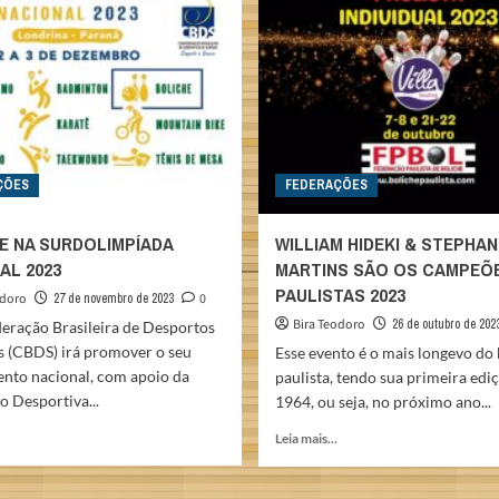
DUPLAS
NO
2024
SP
CLUBES
2024
ÇÕES
FEDERAÇÕES
E NA SURDOLIMPÍADA
WILLIAM HIDEKI & STEPHAN
AL 2023
MARTINS SÃO OS CAMPEÕ
PAULISTAS 2023
odoro
27 de novembro de 2023
0
Bira Teodoro
26 de outubro de 202
eração Brasileira de Desportos
s (CBDS) irá promover o seu
Esse evento é o mais longevo do 
ento nacional, com apoio da
paulista, tendo sua primeira edi
 Desportiva...
1964, ou seja, no próximo ano...
Read
Read
Leia mais...
more
more
about
about
BOLICHE
WILLIAM