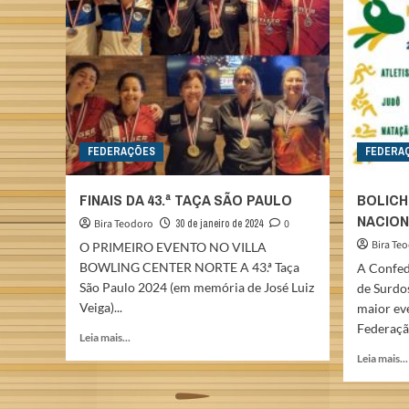
ESTADUAL
2025
FEDERAÇÕES
FEDERA
FINAIS DA 43.ª TAÇA SÃO PAULO
BOLICH
NACION
Bira Teodoro
30 de janeiro de 2024
0
Bira Te
O PRIMEIRO EVENTO NO VILLA
BOWLING CENTER NORTE A 43.ª Taça
A Confed
São Paulo 2024 (em memória de José Luiz
de Surdo
Veiga)...
maior ev
Federação
Read
Leia mais...
more
Leia mais...
about
FINAIS
DA