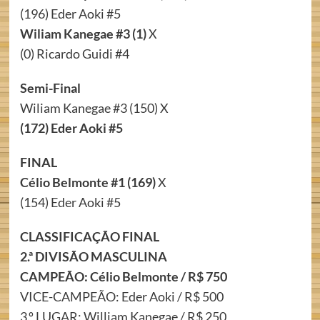
(196) Eder Aoki #5
Wiliam Kanegae #3 (1)
X
(0) Ricardo Guidi #4
Semi-Final
Wiliam Kanegae #3 (150) X
(172) Eder Aoki #5
FINAL
Célio Belmonte #1 (169)
X
(154) Eder Aoki #5
CLASSIFICAÇÃO FINAL
2.ª DIVISÃO MASCULINA
CAMPEÃO: Célio Belmonte / R$ 750
VICE-CAMPEÃO: Eder Aoki / R$ 500
3.º LUGAR: William Kanegae / R$ 250