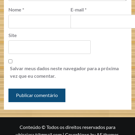
Nome
*
E-mail
*
Site
Salvar meus dados neste navegador para a próxima
vez que eu comentar.
Conteúdo © Todos os direitos reservados para
ubirajara.t@gmail.com
|
CoverNews
by AF themes.