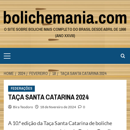
Skip
bolichemania.com
to
content
O SITE SOBRE BOLICHE MAIS COMPLETO DO BRASIL DESDE ABRIL DE 1998
(ANO XXVIII)
Primary
Menu
HOME
2024
FEVEREIRO
18
TAÇA SANTA CATARINA 2024
FEDERAÇÕES
TAÇA SANTA CATARINA 2024
Bira Teodoro
18 de fevereiro de 2024
0
A 10.ª edição da Taça Santa Catarina de boliche