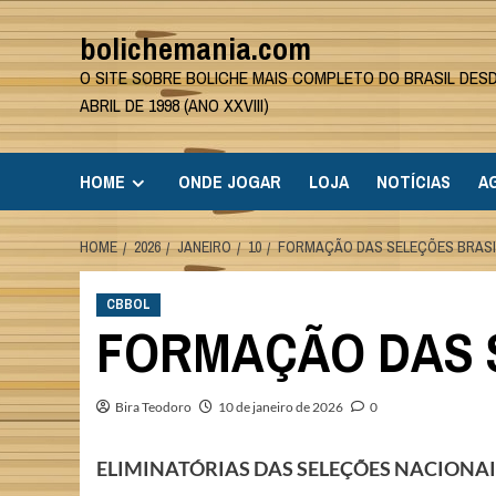
Skip
bolichemania.com
to
content
O SITE SOBRE BOLICHE MAIS COMPLETO DO BRASIL DES
ABRIL DE 1998 (ANO XXVIII)
HOME
ONDE JOGAR
LOJA
NOTÍCIAS
A
HOME
2026
JANEIRO
10
FORMAÇÃO DAS SELEÇÕES BRASIL
CBBOL
FORMAÇÃO DAS S
Bira Teodoro
10 de janeiro de 2026
0
ELIMINATÓRIAS DAS SELEÇÕES NACIONAI