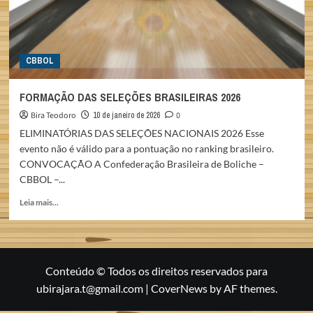
CBBOL
FORMAÇÃO DAS SELEÇÕES BRASILEIRAS 2026
Bira Teodoro
10 de janeiro de 2026
0
ELIMINATÓRIAS DAS SELEÇÕES NACIONAIS 2026 Esse
evento não é válido para a pontuação no ranking brasileiro.
CONVOCAÇÃO A Confederação Brasileira de Boliche –
CBBOL –...
Read
Leia mais...
more
about
FORMAÇÃO
DAS
SELEÇÕES
Conteúdo © Todos os direitos reservados para
BRASILEIRAS
ubirajara.t@gmail.com
|
CoverNews
by AF themes.
2026