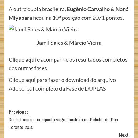
A outra dupla brasileira,
Eugênio Carvalho
&
Naná
Miyabara
ficou na 10.ª posição com 2071 pontos.
Jamil Sales & Márcio Vieira
Clique aqui
e acompanhe os resultados completos
das outras fases.
Clique aqui para fazer o download do arquivo
Adobe .pdf completo da Fase de DUPLAS
Post
Previous:
Dupla feminina conquista vaga brasileira no Boliche do Pan
navigation
Toronto 2015
Next: