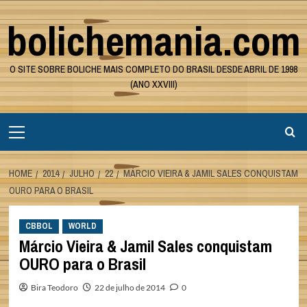
Skip
bolichemania.com
to
content
O SITE SOBRE BOLICHE MAIS COMPLETO DO BRASIL DESDE ABRIL DE 1998
(ANO XXVIII)
Primary
Menu
HOME
2014
JULHO
22
MÁRCIO VIEIRA & JAMIL SALES CONQUISTAM
OURO PARA O BRASIL
CBBOL
WORLD
Márcio Vieira & Jamil Sales conquistam
OURO para o Brasil
Bira Teodoro
22 de julho de 2014
0