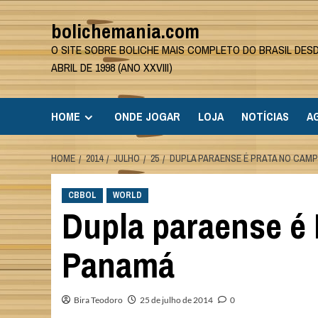
Skip
bolichemania.com
to
content
O SITE SOBRE BOLICHE MAIS COMPLETO DO BRASIL DES
ABRIL DE 1998 (ANO XXVIII)
HOME
ONDE JOGAR
LOJA
NOTÍCIAS
A
HOME
2014
JULHO
25
DUPLA PARAENSE É PRATA NO CAM
CBBOL
WORLD
Dupla paraense é
Panamá
Bira Teodoro
25 de julho de 2014
0