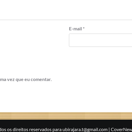
E-mail
*
ima vez que eu comentar.
s os direitos reservados para ubirajara.t@gmail.com
|
CoverNew