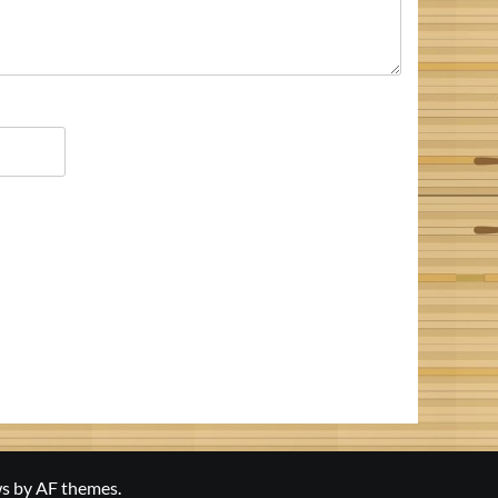
s
by AF themes.