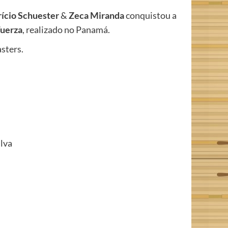
ício Schuester
&
Zeca Miranda
conquistou a
Fuerza
, realizado no Panamá.
sters.
lva