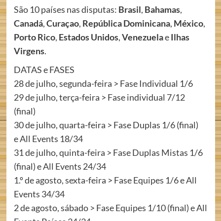
São 10 países nas disputas:
Brasil
,
Bahamas
,
Canadá
,
Curaçao
,
República Dominicana
,
México
,
Porto Rico
,
Estados Unidos
,
Venezuela
e
Ilhas
Virgens
.
DATAS e FASES
28 de julho, segunda-feira > Fase Individual 1/6
29 de julho, terça-feira > Fase individual 7/12
(final)
30 de julho, quarta-feira > Fase Duplas 1/6 (final)
e All Events 18/34
31 de julho, quinta-feira > Fase Duplas Mistas 1/6
(final) e All Events 24/34
1.º de agosto, sexta-feira > Fase Equipes 1/6 e All
Events 34/34
2 de agosto, sábado > Fase Equipes 1/10 (final) e All