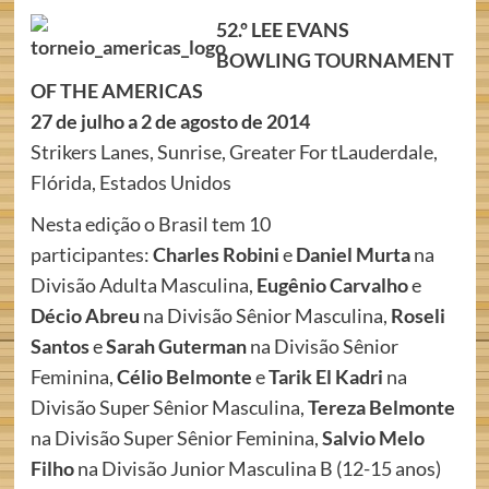
52.º LEE EVANS
BOWLING TOURNAMENT
OF THE AMERICAS
27 de julho a 2 de agosto de 2014
Strikers Lanes, Sunrise, Greater For tLauderdale,
Flórida, Estados Unidos
Nesta edição o Brasil tem 10
participantes:
Charles Robini
e
Daniel Murta
na
Divisão Adulta Masculina,
Eugênio Carvalho
e
Décio Abreu
na Divisão Sênior Masculina,
Roseli
Santos
e
Sarah Guterman
na Divisão Sênior
Feminina,
Célio Belmonte
e
Tarik El Kadri
na
Divisão Super Sênior Masculina,
Tereza Belmonte
na Divisão Super Sênior Feminina,
Salvio Melo
Filho
na Divisão Junior Masculina B (12-15 anos)