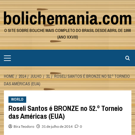
Skip
bolichemania.com
to
content
O SITE SOBRE BOLICHE MAIS COMPLETO DO BRASIL DESDE ABRIL DE 1998
(ANO XXVIII)
Primary
Menu
HOME
2014
JULHO
31
ROSELI SANTOS É BRONZE NO 52.º TORNEIO
DAS AMÉRICAS (EUA)
WORLD
Roseli Santos é BRONZE no 52.º Torneio
das Américas (EUA)
Bira Teodoro
31 de julho de 2014
0