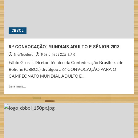
CBBOL
6.ª CONVOCAÇÃO: MUNDIAIS ADULTO E SÊNIOR 2013
Bira Teodoro
9 de julho de 2013
0
Fábio Grossi, Diretor Técnico da Confederação Brasileira de
Boliche (CBBOL) divulgou a 6.ª CONVOCAÇÃO PARA O
CAMPEONATO MUNDIAL ADULTO E...
Read
Leia mais...
more
about
6.ª
CONVOCAÇÃO:
MUNDIAIS
ADULTO
E
SÊNIOR
2013