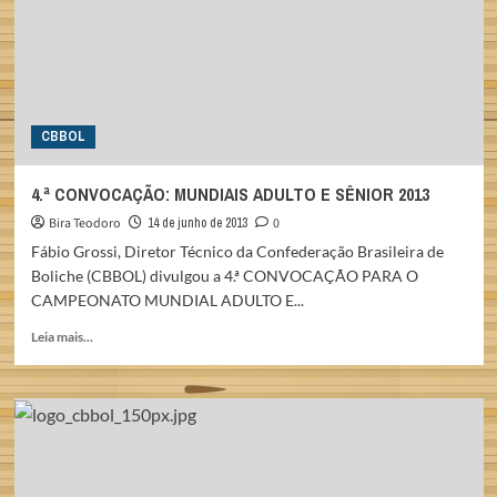
2013
CBBOL
4.ª CONVOCAÇÃO: MUNDIAIS ADULTO E SÊNIOR 2013
Bira Teodoro
14 de junho de 2013
0
Fábio Grossi, Diretor Técnico da Confederação Brasileira de
Boliche (CBBOL) divulgou a 4.ª CONVOCAÇÃO PARA O
CAMPEONATO MUNDIAL ADULTO E...
Read
Leia mais...
more
about
4.ª
CONVOCAÇÃO:
MUNDIAIS
ADULTO
E