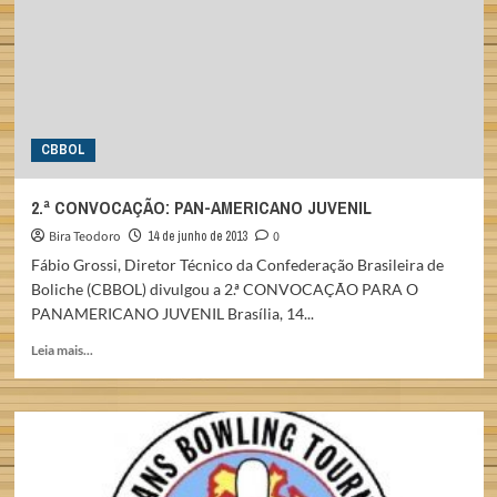
SÊNIOR
2013
CBBOL
2.ª CONVOCAÇÃO: PAN-AMERICANO JUVENIL
Bira Teodoro
14 de junho de 2013
0
Fábio Grossi, Diretor Técnico da Confederação Brasileira de
Boliche (CBBOL) divulgou a 2.ª CONVOCAÇÃO PARA O
PANAMERICANO JUVENIL Brasília, 14...
Read
Leia mais...
more
about
2.ª
CONVOCAÇÃO:
PAN-
AMERICANO
JUVENIL