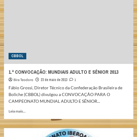
DAS
AMÉRICAS
2013
CBBOL
1.ª CONVOCAÇÃO: MUNDIAIS ADULTO E SÊNIOR 2013
Bira Teodoro
23 de maio de 2013
1
Fábio Grossi, Diretor Técnico da Confederação Brasileira de
Boliche (CBBOL) divulgou a CONVOCAÇÃO PARA O
CAMPEONATO MUNDIAL ADULTO E SÊNIOR...
Read
Leia mais...
more
about
1.ª
CONVOCAÇÃO: