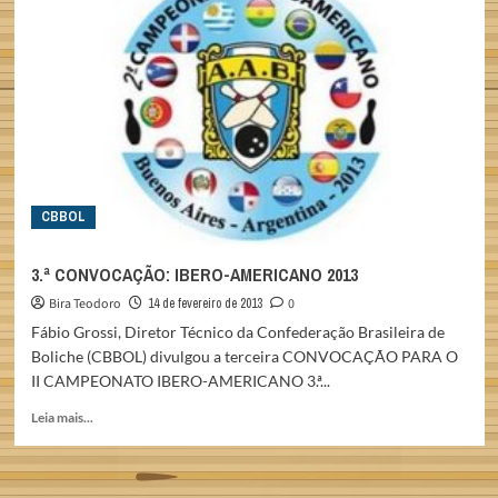
MUNDIAIS
ADULTO
E
SÊNIOR
2013
CBBOL
3.ª CONVOCAÇÃO: IBERO-AMERICANO 2013
Bira Teodoro
14 de fevereiro de 2013
0
Fábio Grossi, Diretor Técnico da Confederação Brasileira de
Boliche (CBBOL) divulgou a terceira CONVOCAÇÃO PARA O
II CAMPEONATO IBERO-AMERICANO 3.ª...
Read
Leia mais...
more
about
3.ª