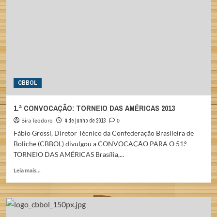
ADULTO
E
SÊNIOR
2013
CBBOL
1.ª CONVOCAÇÃO: TORNEIO DAS AMÉRICAS 2013
Bira Teodoro
4 de junho de 2013
0
Fábio Grossi, Diretor Técnico da Confederação Brasileira de
Boliche (CBBOL) divulgou a CONVOCAÇÃO PARA O 51.º
TORNEIO DAS AMÉRICAS Brasília,...
Read
Leia mais...
more
about
1.ª
CONVOCAÇÃO:
TORNEIO