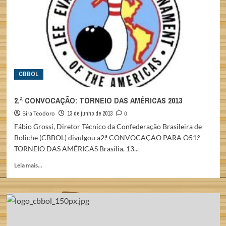
CBBOL
2.ª CONVOCAÇÃO: TORNEIO DAS AMÉRICAS 2013
Bira Teodoro
13 de junho de 2013
0
Fábio Grossi, Diretor Técnico da Confederação Brasileira de
Boliche (CBBOL) divulgou a2.ª CONVOCAÇÃO PARA O51.º
TORNEIO DAS AMÉRICAS Brasília, 13...
Read
Leia mais...
more
about
2.ª
CONVOCAÇÃO:
TORNEIO
DAS