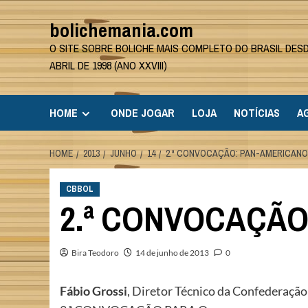
Skip
bolichemania.com
to
content
O SITE SOBRE BOLICHE MAIS COMPLETO DO BRASIL DES
ABRIL DE 1998 (ANO XXVIII)
HOME
ONDE JOGAR
LOJA
NOTÍCIAS
A
HOME
2013
JUNHO
14
2.ª CONVOCAÇÃO: PAN-AMERICANO
CBBOL
2.ª CONVOCAÇÃO
Bira Teodoro
14 de junho de 2013
0
Fábio Grossi
, Diretor Técnico da Confederação