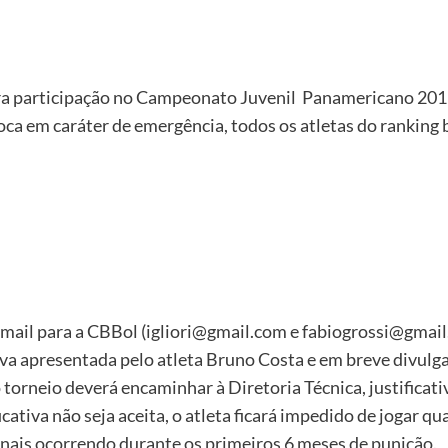
ara participação no Campeonato Juvenil Panamericano 201
ca em caráter de emergência, todos os atletas do ranking br
mail para a CBBol (igliori@gmail.com e fabiogrossi@gmail
ativa apresentada pelo atleta Bruno Costa e em breve divulg
 o torneio deverá encaminhar à Diretoria Técnica, justifica
icativa não seja aceita, o atleta ficará impedido de jogar q
onais ocorrendo durante os primeiros 6 meses de punição.