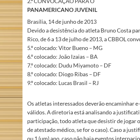
2.ª CONVOCAÇÃO PARA O
PANAMERICANO JUVENIL
Brasília, 14 de junho de 2013
Devido a desistência do atleta Bruno Costa p
Rico, de 6 a 13 de julho de 2013, a CBBOL convo
5.º colocado: Vitor Bueno – MG
6.º colocado: João Izaias – BA
7.º colocado: Dudu Miyamoto – DF
8.º colocado: Diogo Ribas – DF
9.º colocado: Lucas Brasil – RJ
Os atletas interessados deverão encaminhar e-
válidos. A diretoria está analisando a justific
participação, todo atleta que desistir de jogar
de atestado médico, se for o caso). Caso a justif
ou 1 (um) ano, caso não haja eventos internaci