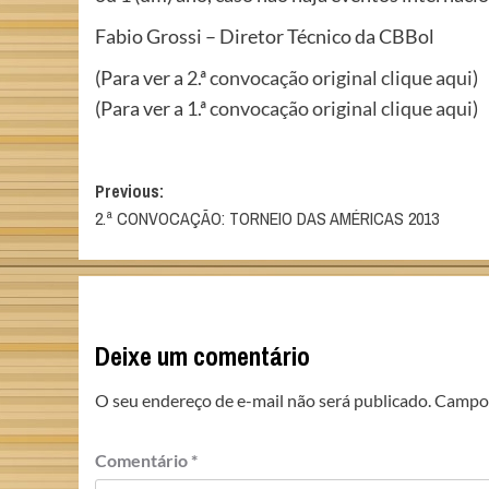
Fabio Grossi – Diretor Técnico da CBBol
(Para ver a
2.ª convocação original clique aqui
)
(Para ver a
1.ª convocação original clique aqui
)
Post
Previous:
2.ª CONVOCAÇÃO: TORNEIO DAS AMÉRICAS 2013
navigation
Deixe um comentário
O seu endereço de e-mail não será publicado.
Campos
Comentário
*