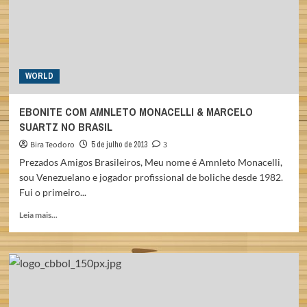
WORLD
EBONITE COM AMNLETO MONACELLI & MARCELO
SUARTZ NO BRASIL
Bira Teodoro
5 de julho de 2013
3
Prezados Amigos Brasileiros, Meu nome é Amnleto Monacelli,
sou Venezuelano e jogador profissional de boliche desde 1982.
Fui o primeiro...
Read
Leia mais...
more
about
EBONITE
COM
AMNLETO
MONACELLI
&