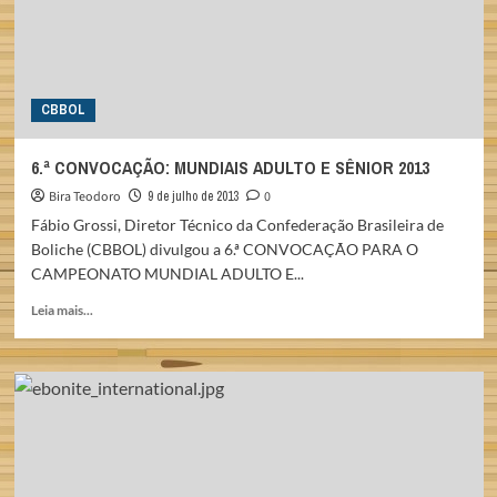
CBBOL
6.ª CONVOCAÇÃO: MUNDIAIS ADULTO E SÊNIOR 2013
Bira Teodoro
9 de julho de 2013
0
Fábio Grossi, Diretor Técnico da Confederação Brasileira de
Boliche (CBBOL) divulgou a 6.ª CONVOCAÇÃO PARA O
CAMPEONATO MUNDIAL ADULTO E...
Read
Leia mais...
more
about
6.ª
CONVOCAÇÃO:
MUNDIAIS
ADULTO
E
SÊNIOR
2013