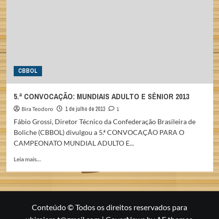
MARCELO
SUARTZ
NO
BRASIL
CBBOL
5.ª CONVOCAÇÃO: MUNDIAIS ADULTO E SÊNIOR 2013
Bira Teodoro
1 de julho de 2013
1
Fábio Grossi, Diretor Técnico da Confederação Brasileira de
Boliche (CBBOL) divulgou a 5.ª CONVOCAÇÃO PARA O
CAMPEONATO MUNDIAL ADULTO E...
Read
Leia mais...
more
about
5.ª
CONVOCAÇÃO:
MUNDIAIS
Conteúdo © Todos os direitos reservados para
ADULTO