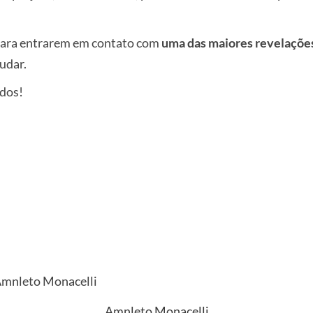
 para entrarem em contato com
uma das maiores revelações
udar.
odos!
Amnleto Monacelli