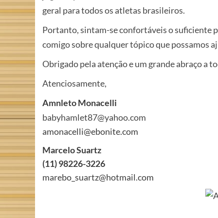
geral para todos os atletas brasileiros.
Portanto, sintam-se confortáveis o suficiente
comigo sobre qualquer tópico que possamos aj
Obrigado pela atenção e um grande abraço a t
Atenciosamente,
Amnleto Monacelli
babyhamlet87@yahoo.com
amonacelli@ebonite.com
Marcelo Suartz
(11) 98226-3226
marebo_suartz@hotmail.com