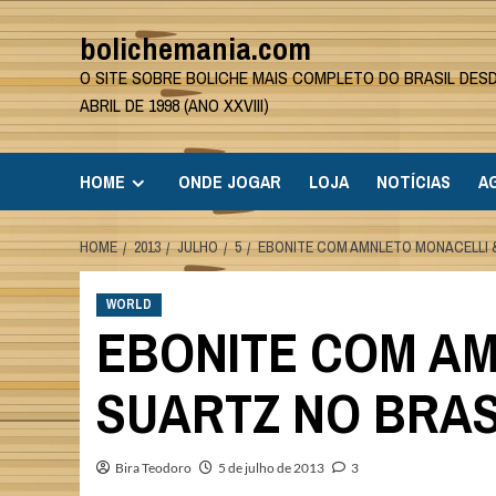
Skip
bolichemania.com
to
content
O SITE SOBRE BOLICHE MAIS COMPLETO DO BRASIL DES
ABRIL DE 1998 (ANO XXVIII)
HOME
ONDE JOGAR
LOJA
NOTÍCIAS
A
HOME
2013
JULHO
5
EBONITE COM AMNLETO MONACELLI 
WORLD
EBONITE COM A
SUARTZ NO BRAS
Bira Teodoro
5 de julho de 2013
3