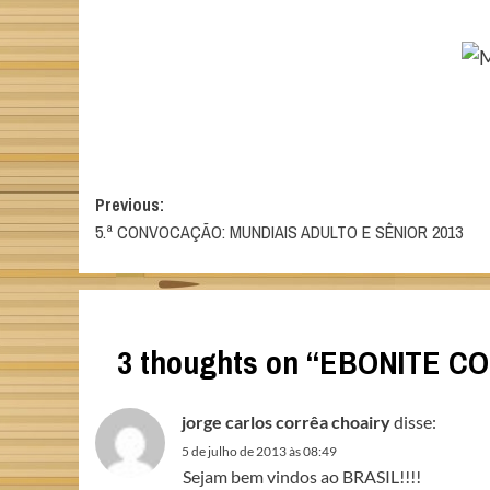
Post
Previous:
5.ª CONVOCAÇÃO: MUNDIAIS ADULTO E SÊNIOR 2013
navigation
3 thoughts on “
EBONITE CO
jorge carlos corrêa choairy
disse:
5 de julho de 2013 às 08:49
Sejam bem vindos ao BRASIL!!!!