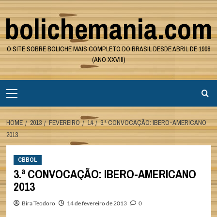
Skip
bolichemania.com
to
content
O SITE SOBRE BOLICHE MAIS COMPLETO DO BRASIL DESDE ABRIL DE 1998
(ANO XXVIII)
Primary
Menu
HOME
2013
FEVEREIRO
14
3.ª CONVOCAÇÃO: IBERO-AMERICANO
2013
CBBOL
3.ª CONVOCAÇÃO: IBERO-AMERICANO
2013
Bira Teodoro
14 de fevereiro de 2013
0