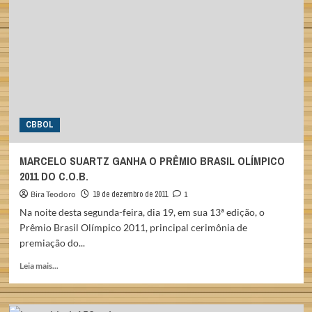
VITÓRIAS
E
REFLEXÕES
NO
BOLICHE
CBBOL
MARCELO SUARTZ GANHA O PRÊMIO BRASIL OLÍMPICO
2011 DO C.O.B.
Bira Teodoro
19 de dezembro de 2011
1
Na noite desta segunda-feira, dia 19, em sua 13ª edição, o
Prêmio Brasil Olímpico 2011, principal cerimônia de
premiação do...
Read
Leia mais...
more
about
MARCELO