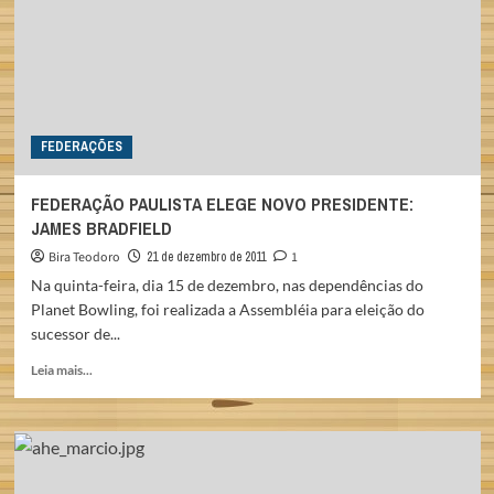
FEDERAÇÕES
FEDERAÇÃO PAULISTA ELEGE NOVO PRESIDENTE:
JAMES BRADFIELD
Bira Teodoro
21 de dezembro de 2011
1
Na quinta-feira, dia 15 de dezembro, nas dependências do
Planet Bowling, foi realizada a Assembléia para eleição do
sucessor de...
Read
Leia mais...
more
about
FEDERAÇÃO
PAULISTA
ELEGE
NOVO