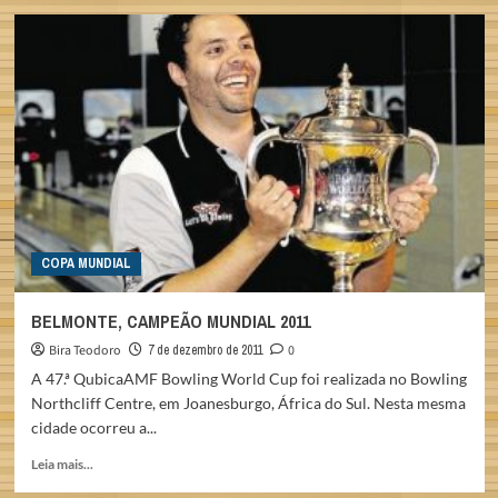
VASCO
DA
GAMA
É
PENTACAMPEÃO
CARIOCA
DE
CLUBES
COPA MUNDIAL
BELMONTE, CAMPEÃO MUNDIAL 2011
Bira Teodoro
7 de dezembro de 2011
0
A 47.ª QubicaAMF Bowling World Cup foi realizada no Bowling
Northcliff Centre, em Joanesburgo, África do Sul. Nesta mesma
cidade ocorreu a...
Read
Leia mais...
more