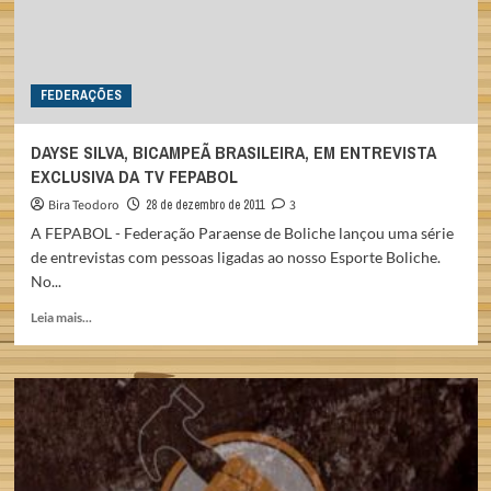
FEDERAÇÕES
DAYSE SILVA, BICAMPEÃ BRASILEIRA, EM ENTREVISTA
EXCLUSIVA DA TV FEPABOL
Bira Teodoro
28 de dezembro de 2011
3
A FEPABOL - Federação Paraense de Boliche lançou uma série
de entrevistas com pessoas ligadas ao nosso Esporte Boliche.
No...
Read
Leia mais...
more
about
DAYSE
SILVA,
BICAMPEÃ
BRASILEIRA,
EM
ENTREVISTA