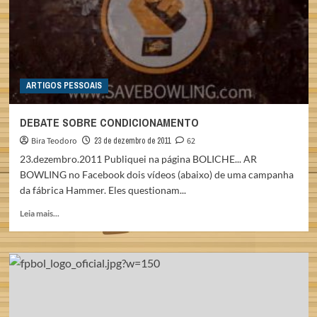
EXCLUSIVA
DA
TV
FEPABOL
ARTIGOS PESSOAIS
DEBATE SOBRE CONDICIONAMENTO
Bira Teodoro
23 de dezembro de 2011
62
23.dezembro.2011 Publiquei na página BOLICHE... AR
BOWLING no Facebook dois vídeos (abaixo) de uma campanha
da fábrica Hammer. Eles questionam...
Read
Leia mais...
more
about
DEBATE
SOBRE
CONDICIONAMENTO