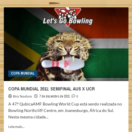
about
BELMONTE,
CAMPEÃO
MUNDIAL
2011
COPA MUNDIAL
COPA MUNDIAL 2011: SEMIFINAL AUS X UCR
Bira Teodoro
7 de dezembro de 2011
0
A 47.ª QubicaAMF Bowling World Cup está sendo realizada no
Bowling Northcliff Centre, em Joanesburgo, África do Sul.
Nesta mesma cidade...
Read
Leia mais...
more