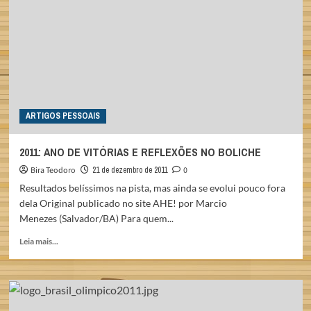
PRESIDENTE:
JAMES
BRADFIELD
ARTIGOS PESSOAIS
2011: ANO DE VITÓRIAS E REFLEXÕES NO BOLICHE
Bira Teodoro
21 de dezembro de 2011
0
Resultados belíssimos na pista, mas ainda se evolui pouco fora
dela Original publicado no site AHE! por Marcio
Menezes (Salvador/BA) Para quem...
Read
Leia mais...
more
about
2011:
ANO
DE