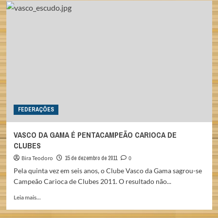
CBBOL
2012
FEDERAÇÕES
VASCO DA GAMA É PENTACAMPEÃO CARIOCA DE
CLUBES
Bira Teodoro
15 de dezembro de 2011
0
Pela quinta vez em seis anos, o Clube Vasco da Gama sagrou-se
Campeão Carioca de Clubes 2011. O resultado não...
Read
Leia mais...
more
about