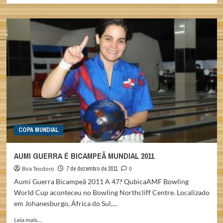
about
COPA
MUNDIAL
2011:
SEMIFINAL
AUS
X
UCR
COPA MUNDIAL
AUMI GUERRA É BICAMPEÃ MUNDIAL 2011
Bira Teodoro
7 de dezembro de 2011
0
Aumi Guerra Bicampeã 2011 A 47.ª QubicaAMF Bowling
World Cup aconteceu no Bowling Northcliff Centre. Localizado
em Johanesburgo, África do Sul,...
Read
Leia mais...