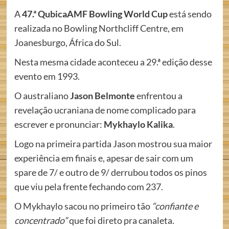
A
47.ª QubicaAMF Bowling World Cup
está sendo
realizada no Bowling Northcliff Centre, em
Joanesburgo, África do Sul.
Nesta mesma cidade aconteceu a 29.ª edição desse
evento em 1993.
O australiano
Jason Belmonte
enfrentou a
revelação ucraniana de nome complicado para
escrever e pronunciar:
Mykhaylo Kalika
.
Logo na primeira partida Jason mostrou sua maior
experiência em finais e, apesar de sair com um
spare de 7/ e outro de 9/ derrubou todos os pinos
que viu pela frente fechando com 237.
O Mykhaylo sacou no primeiro tão
“confiante e
concentrado”
que foi direto pra canaleta.