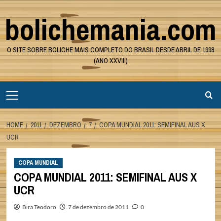
Skip
bolichemania.com
to
content
O SITE SOBRE BOLICHE MAIS COMPLETO DO BRASIL DESDE ABRIL DE 1998
(ANO XXVIII)
Primary
Menu
HOME
2011
DEZEMBRO
7
COPA MUNDIAL 2011: SEMIFINAL AUS X
UCR
COPA MUNDIAL
COPA MUNDIAL 2011: SEMIFINAL AUS X
UCR
Bira Teodoro
7 de dezembro de 2011
0