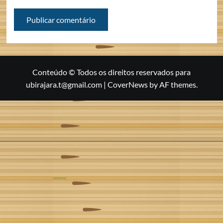
Conteúdo © Todos os direitos reservados para
ubirajara.t@gmail.com
|
CoverNews
by AF themes.