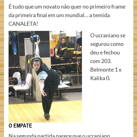
É tudo que um novato não quer no primeiro frame
da primeira final em um mundial… a temida
CANALETA!
O ucraniano se
segurou como
deu e fechou
com 203.
Belmonte 1 x
Kalika 0.
O EMPATE
Na segunda partida parece que o ucraniano