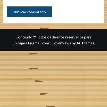
Conteúdo © Todos os direitos reservados para
ubirajara.t@gmail.com
|
CoverNews
by AF themes.