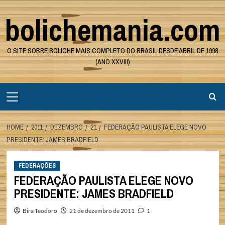
Skip
bolichemania.com
to
content
O SITE SOBRE BOLICHE MAIS COMPLETO DO BRASIL DESDE ABRIL DE 1998
(ANO XXVIII)
Primary
Menu
HOME
2011
DEZEMBRO
21
FEDERAÇÃO PAULISTA ELEGE NOVO
PRESIDENTE: JAMES BRADFIELD
FEDERAÇÕES
FEDERAÇÃO PAULISTA ELEGE NOVO
PRESIDENTE: JAMES BRADFIELD
Bira Teodoro
21 de dezembro de 2011
1