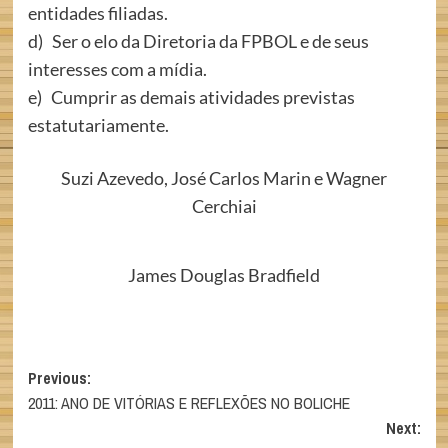
entidades filiadas.
d) Ser o elo da Diretoria da FPBOL e de seus
interesses com a mídia.
e) Cumprir as demais atividades previstas
estatutariamente.
Suzi Azevedo, José Carlos Marin e Wagner
Cerchiai
James Douglas Bradfield
Post
Previous:
2011: ANO DE VITÓRIAS E REFLEXÕES NO BOLICHE
navigation
Next: