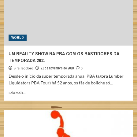
OLÍMPICO
2010
WORLD
UM REALITY SHOW NA PBA COM OS BASTIDORES DA
TEMPORADA 2011
Bira Teodoro
21 de novembro de 2010
0
Desde o início da super temporada anual PBA (agora Lumber
Liquidators PBA Tour) há 52 anos, os fãs de boliche só...
Read
Leia mais...
more
about
UM
REALITY
SHOW
NA
PBA