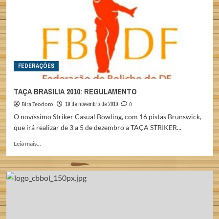
COM
OS
BASTIDORES
DA
TEMPORADA
2011
FEDERAÇÕES
TAÇA BRASILIA 2010: REGULAMENTO
Bira Teodoro
19 de novembro de 2010
0
O novíssimo Striker Casual Bowling, com 16 pistas Brunswick,
que irá realizar de 3 a 5 de dezembro a TAÇA STRIKER...
Read
Leia mais...
more
about
TAÇA
BRASILIA
2010:
REGULAMENTO