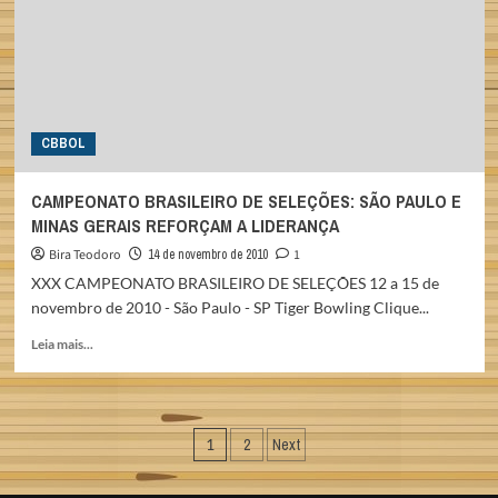
PAULO
LIDERA
CBBOL
CAMPEONATO BRASILEIRO DE SELEÇÕES: SÃO PAULO E
MINAS GERAIS REFORÇAM A LIDERANÇA
Bira Teodoro
14 de novembro de 2010
1
XXX CAMPEONATO BRASILEIRO DE SELEÇÕES 12 a 15 de
novembro de 2010 - São Paulo - SP Tiger Bowling Clique...
Read
Leia mais...
more
about
CAMPEONATO
BRASILEIRO
Paginação
1
2
Next
DE
SELEÇÕES:
de
SÃO