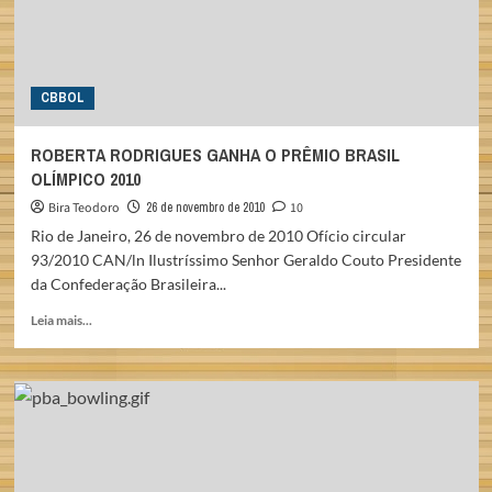
CBBOL
ROBERTA RODRIGUES GANHA O PRÊMIO BRASIL
OLÍMPICO 2010
Bira Teodoro
26 de novembro de 2010
10
Rio de Janeiro, 26 de novembro de 2010 Ofício circular
93/2010 CAN/ln Ilustríssimo Senhor Geraldo Couto Presidente
da Confederação Brasileira...
Read
Leia mais...
more
about
ROBERTA
RODRIGUES
GANHA
O
PRÊMIO
BRASIL