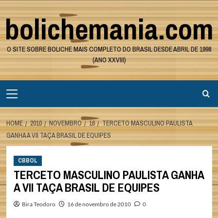
Skip
bolichemania.com
to
content
O SITE SOBRE BOLICHE MAIS COMPLETO DO BRASIL DESDE ABRIL DE 1998
(ANO XXVIII)
Primary
Menu
HOME
2010
NOVEMBRO
16
TERCETO MASCULINO PAULISTA
GANHA A VII TAÇA BRASIL DE EQUIPES
CBBOL
TERCETO MASCULINO PAULISTA GANHA
A VII TAÇA BRASIL DE EQUIPES
Bira Teodoro
16 de novembro de 2010
0