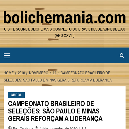
Skip
bolichemania.com
to
content
O SITE SOBRE BOLICHE MAIS COMPLETO DO BRASIL DESDE ABRIL DE 1998
(ANO XXVIII)
Primary
Menu
HOME
2010
NOVEMBRO
14
CAMPEONATO BRASILEIRO DE
SELEÇÕES: SÃO PAULO E MINAS GERAIS REFORÇAM A LIDERANÇA
CBBOL
CAMPEONATO BRASILEIRO DE
SELEÇÕES: SÃO PAULO E MINAS
GERAIS REFORÇAM A LIDERANÇA
Bira Teodoro
14 de novembro de 2010
1