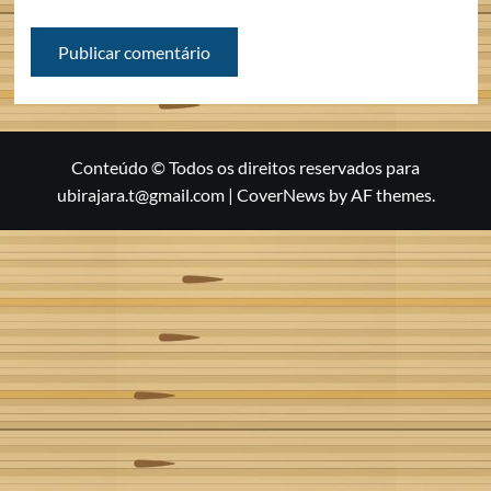
Conteúdo © Todos os direitos reservados para
ubirajara.t@gmail.com
|
CoverNews
by AF themes.