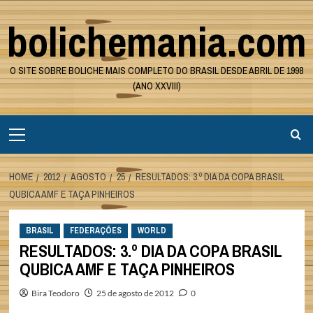
Skip
bolichemania.com
to
content
O SITE SOBRE BOLICHE MAIS COMPLETO DO BRASIL DESDE ABRIL DE 1998
(ANO XXVIII)
Primary
Menu
HOME
2012
AGOSTO
25
RESULTADOS: 3.º DIA DA COPA BRASIL
QUBICA AMF E TAÇA PINHEIROS
BRASIL
FEDERAÇÕES
WORLD
RESULTADOS: 3.º DIA DA COPA BRASIL
QUBICA AMF E TAÇA PINHEIROS
Bira Teodoro
25 de agosto de 2012
0