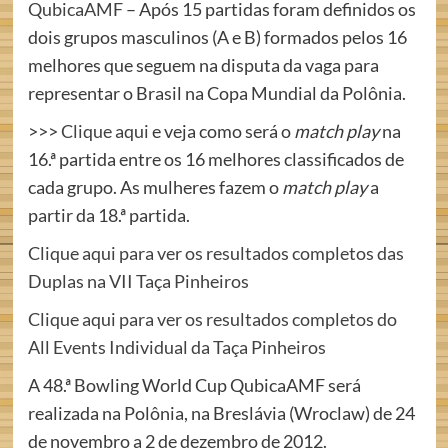
QubicaAMF
– Após 15 partidas foram definidos os
dois grupos masculinos (A e B) formados pelos 16
melhores que seguem na disputa da vaga para
representar o Brasil na Copa Mundial da Polônia.
>>>
Clique aqui
e veja como será o
match play
na
16.ª partida entre os 16 melhores classificados de
cada grupo. As mulheres fazem o
match play
a
partir da 18.ª partida.
Clique aqui para ver os resultados completos das
Duplas na VII Taça Pinheiros
Clique aqui para ver os resultados completos do
All Events Individual da Taça Pinheiros
A 48.ª Bowling World Cup QubicaAMF será
realizada na Polônia, na Breslávia (Wroclaw) de 24
de novembro a 2 de dezembro de 2012.