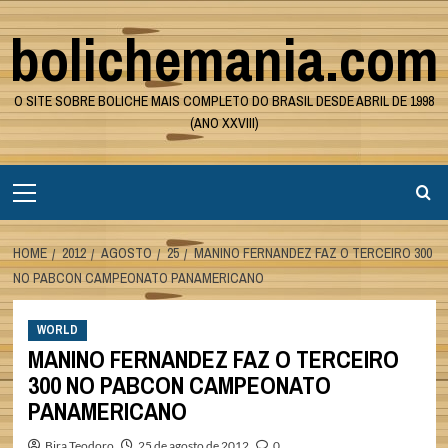
Skip
bolichemania.com
to
content
O SITE SOBRE BOLICHE MAIS COMPLETO DO BRASIL DESDE ABRIL DE 1998
(ANO XXVIII)
Primary
Menu
HOME
2012
AGOSTO
25
MANINO FERNANDEZ FAZ O TERCEIRO 300
NO PABCON CAMPEONATO PANAMERICANO
WORLD
MANINO FERNANDEZ FAZ O TERCEIRO
300 NO PABCON CAMPEONATO
PANAMERICANO
Bira Teodoro
25 de agosto de 2012
0