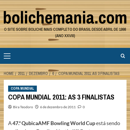
Skip
bolichemania.com
to
content
O SITE SOBRE BOLICHE MAIS COMPLETO DO BRASIL DESDE ABRIL DE 1998
(ANO XXVIII)
Primary
Menu
HOME
2011
DEZEMBRO
6
COPA MUNDIAL 2011: AS 3 FINALISTAS
COPA MUNDIAL
COPA MUNDIAL 2011: AS 3 FINALISTAS
Bira Teodoro
6 de dezembro de 2011
0
A
47.ª QubicaAMF Bowling World Cup
está sendo