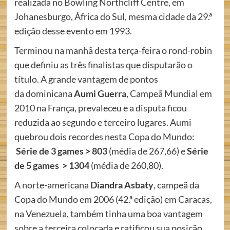
realizada no Bowling Northcliff Centre, em
Johanesburgo, África do Sul, mesma cidade da 29.ª
edição desse evento em 1993.
Terminou na manhã desta terça-feira o rond-robin
que definiu as três finalistas que disputarão o
título. A grande vantagem de pontos
da dominicana
Aumi Guerra
, Campeã Mundial em
2010 na França, prevaleceu e a disputa ficou
reduzida ao segundo e terceiro lugares. Aumi
quebrou dois recordes nesta Copa do Mundo:
Série de 3 games > 803
(média de 267,66) e
Série
de 5 games > 1304
(média de 260,80).
A norte-americana
Diandra Asbaty
, campeã da
Copa do Mundo em 2006 (42.ª edição) em Caracas,
na Venezuela, também tinha uma boa vantagem
sobre a terceira colocada e ratificou sua posição.