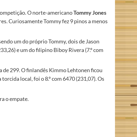
 competição. O norte-americano
Tommy Jones
hores. Curiosamente Tommy fez 9 pinos a menos
, sendo um do próprio Tommy, dois de Jason
,26) e um do filipino Biboy Rivera (7.º com
ha de 299. O finlandês Kimmo Lehtonen ficou
torcida local, foi o 8.º com 6470 (231,07). Os
ra o empate.