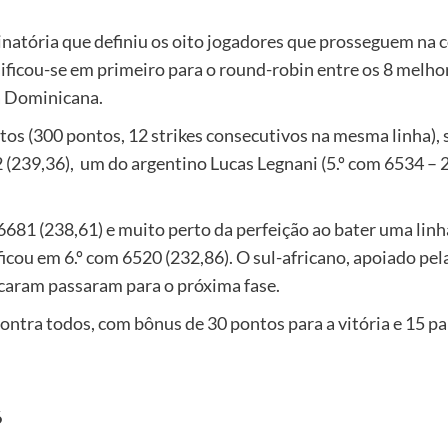
inatória que definiu os oito jogadores que prosseguem na
ssificou-se em primeiro para o round-robin entre os 8 mel
a Dominicana.
eitos (300 pontos, 12 strikes consecutivos na mesma linha)
39,36), um do argentino Lucas Legnani (5.º com 6534 – 233
6681 (238,61) e muito perto da perfeição ao bater uma lin
cou em 6.º com 6520 (232,86). O sul-africano, apoiado pela 
icaram passaram para o próxima fase.
ntra todos, com bônus de 30 pontos para a vitória e 15 pa
6
1