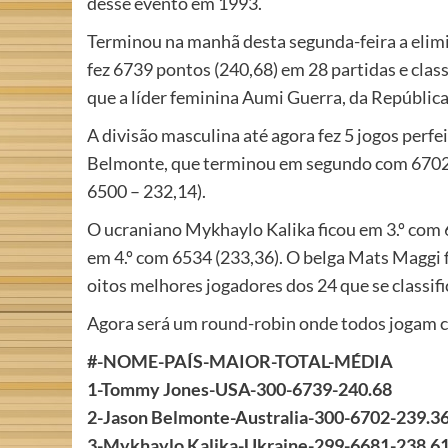
desse evento em 1993.
Terminou na manhã desta segunda-feira a elim
fez 6739 pontos (240,68) em 28 partidas e cla
que a líder feminina Aumi Guerra, da Repúblic
A divisão masculina até agora fez 5 jogos perf
Belmonte, que terminou em segundo com 6702 (2
6500 – 232,14).
O ucraniano Mykhaylo Kalika ficou em 3.º com 
em 4.º com 6534 (233,36). O belga Mats Maggi fi
oitos melhores jogadores dos 24 que se classif
Agora será um round-robin onde todos jogam co
#-NOME-PAÍS-MAIOR-TOTAL-MÉDIA
1-Tommy Jones-USA-300-6739-240.68
2-Jason Belmonte-Australia-300-6702-239.3
3-Mykhaylo Kalika-Ukraine-299-6681-238.6