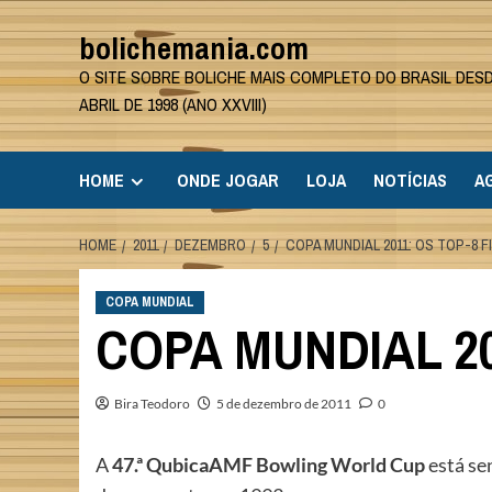
Skip
bolichemania.com
to
content
O SITE SOBRE BOLICHE MAIS COMPLETO DO BRASIL DES
ABRIL DE 1998 (ANO XXVIII)
HOME
ONDE JOGAR
LOJA
NOTÍCIAS
A
HOME
2011
DEZEMBRO
5
COPA MUNDIAL 2011: OS TOP-8 F
COPA MUNDIAL
COPA MUNDIAL 20
Bira Teodoro
5 de dezembro de 2011
0
A
47.ª QubicaAMF Bowling World Cup
está se