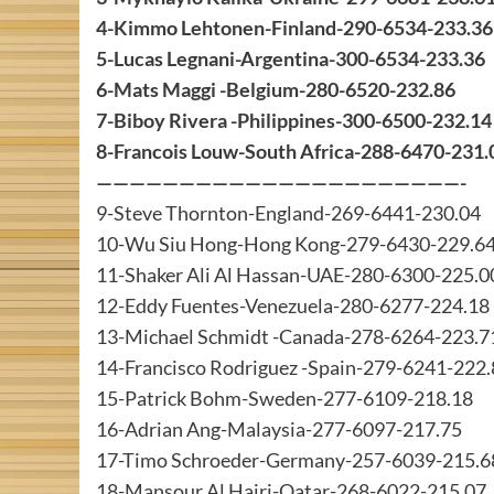
4-Kimmo Lehtonen-Finland-290-6534-233.36
5-Lucas Legnani-Argentina-300-6534-233.36
6-Mats Maggi -Belgium-280-6520-232.86
7-Biboy Rivera -Philippines-300-6500-232.14
8-Francois Louw-South Africa-288-6470-231.
——————————————————————-
9-Steve Thornton-England-269-6441-230.04
10-Wu Siu Hong-Hong Kong-279-6430-229.6
11-Shaker Ali Al Hassan-UAE-280-6300-225.0
12-Eddy Fuentes-Venezuela-280-6277-224.18
13-Michael Schmidt -Canada-278-6264-223.7
14-Francisco Rodriguez -Spain-279-6241-222
15-Patrick Bohm-Sweden-277-6109-218.18
16-Adrian Ang-Malaysia-277-6097-217.75
17-Timo Schroeder-Germany-257-6039-215.6
18-Mansour Al Hajri-Qatar-268-6022-215.07