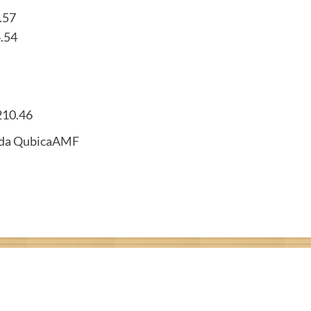
.57
.54
210.46
 da
QubicaAMF