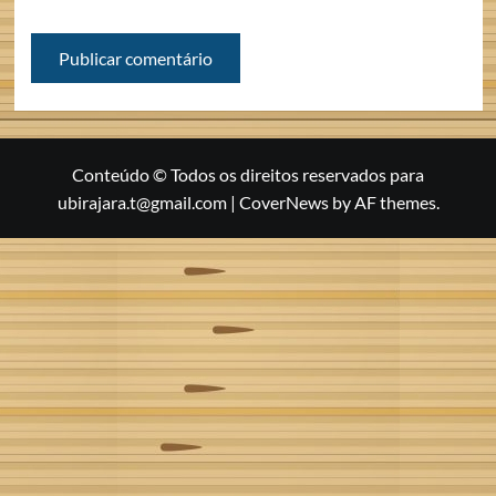
Conteúdo © Todos os direitos reservados para
ubirajara.t@gmail.com
|
CoverNews
by AF themes.