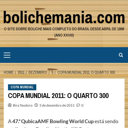
Skip
bolichemania.com
to
content
O SITE SOBRE BOLICHE MAIS COMPLETO DO BRASIL DESDE ABRIL DE 1998
(ANO XXVIII)
Primary
Menu
HOME
2011
DEZEMBRO
5
COPA MUNDIAL 2011: O QUARTO 300
COPA MUNDIAL
COPA MUNDIAL 2011: O QUARTO 300
Bira Teodoro
5 de dezembro de 2011
0
A
47.ª QubicaAMF Bowling World Cup
está sendo