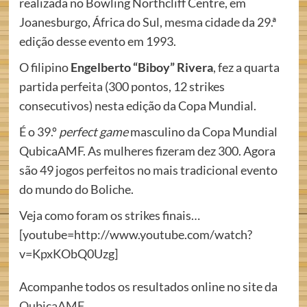
realizada no Bowling Northcliff Centre, em
Joanesburgo, África do Sul, mesma cidade da 29.ª
edição desse evento em 1993.
O filipino
Engelberto “Biboy” Rivera
, fez a quarta
partida perfeita (300 pontos, 12 strikes
consecutivos) nesta edição da Copa Mundial.
É o 39.º
perfect game
masculino da Copa Mundial
QubicaAMF. As mulheres fizeram dez 300. Agora
são 49 jogos perfeitos no mais tradicional evento
do mundo do Boliche.
Veja como foram os strikes finais…
[youtube=http://www.youtube.com/watch?
v=KpxKObQ0Uzg]
Acompanhe todos os resultados online no site da
QubicaAMF