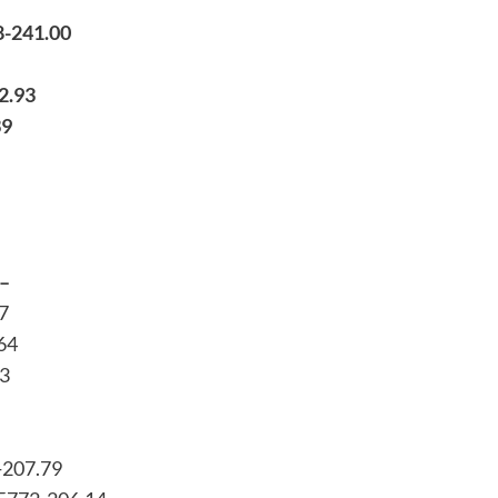
8-241.00
2.93
39
–
7
64
43
-207.79