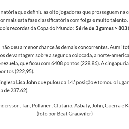
inatória que definiu as oito jogadoras que prosseguem na
 mais esta fase classificatória com folga e muito talento
u dois recordes da Copa do Mundo:
Série de 3 games > 803
s não deu a menor chance às demais concorrentes. Aumi to
tos de vantagem sobre a segunda colocada, a norte-americ
nezuela, que ficou com 6408 pontos (228,86). A cingapuri
pontos (222,95).
 inglesa
Lisa John
que pulou da 14.ª posição e tomou o luga
a de 237.62).
dersson, Tan, Pöllänen, Clutario, Asbaty, John, Guerra e 
(foto por Beat Grauwiler)