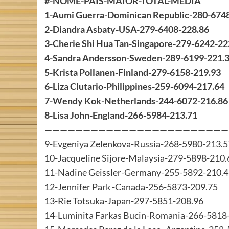
#-NOME-PAÍS-MAIOR-TOTAL-MÉDIA
1-Aumi Guerra-Dominican Republic-280-674
2-Diandra Asbaty-USA-279-6408-228.86
3-Cherie Shi Hua Tan-Singapore-279-6242-22
4-Sandra Andersson-Sweden-289-6199-221.
5-Krista Pollanen-Finland-279-6158-219.93
6-Liza Clutario-Philippines-259-6094-217.64
7-Wendy Kok-Netherlands-244-6072-216.86
8-Lisa John-England-266-5984-213.71
————————————————————————
9-Evgeniya Zelenkova-Russia-268-5980-213.5
10-Jacqueline Sijore-Malaysia-279-5898-210.
11-Nadine Geissler-Germany-255-5892-210.
12-Jennifer Park -Canada-256-5873-209.75
13-Rie Totsuka-Japan-297-5851-208.96
14-Luminita Farkas Bucin-Romania-266-5818