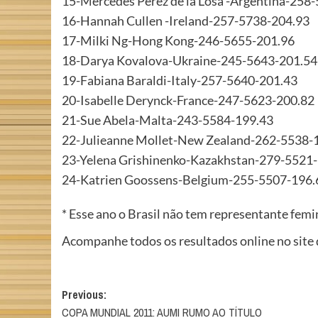
15-Mercedes Perez de la Losa -Argentina-258
16-Hannah Cullen -Ireland-257-5738-204.93
17-Milki Ng-Hong Kong-246-5655-201.96
18-Darya Kovalova-Ukraine-245-5643-201.54
19-Fabiana Baraldi-Italy-257-5640-201.43
20-Isabelle Derynck-France-247-5623-200.82
21-Sue Abela-Malta-243-5584-199.43
22-Julieanne Mollet-New Zealand-262-5538-
23-Yelena Grishinenko-Kazakhstan-279-5521
24-Katrien Goossens-Belgium-255-5507-196.
* Esse ano o Brasil não tem representante femi
Acompanhe todos os resultados online no site
Post
Previous:
COPA MUNDIAL 2011: AUMI RUMO AO TÍTULO