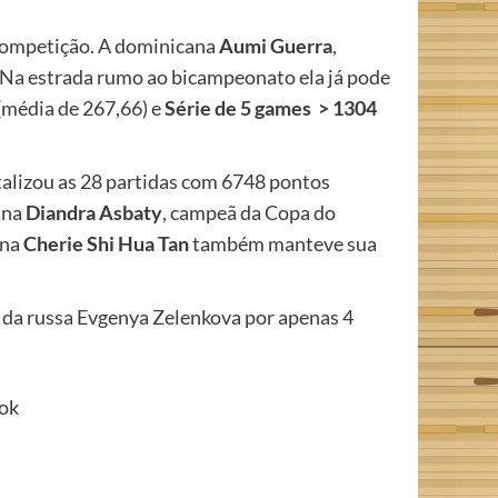
 competição. A dominicana
Aumi Guerra
,
. Na estrada rumo ao bicampeonato ela já pode
(média de 267,66) e
Série de 5 games > 1304
talizou as 28 partidas com 6748 pontos
ana
Diandra Asbaty
, campeã da Copa do
ana
Cherie Shi Hua Tan
também manteve sua
r da russa Evgenya Zelenkova por apenas 4
Kok