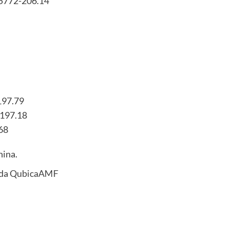
-5772-206.14
197.79
-197.18
68
nina.
 da
QubicaAMF