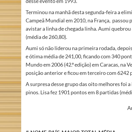
desse evento em 1993.
Terminou na manhã desta segunda-feira a elim
Campeã Mundial em 2010, na França, passou por
avistar a linha de chegada linha. Aumi quebro
(média de 260,80).
Aumi só não liderou na primeira rodada, depoi
e ótima média de 241,00, ficando com 340 pon
Mundo em 2006 (42.ª edição) em Caracas, na Ve
posição anterior e ficou em terceiro com 6242 
A surpresa desse grupo das oito melhores foi a
pinos. Lisa fez 1901 pontos em 8 partidas (médi
An