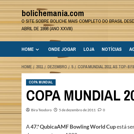
Skip
bolichemania.com
to
content
O SITE SOBRE BOLICHE MAIS COMPLETO DO BRASIL DES
ABRIL DE 1998 (ANO XXVIII)
HOME
ONDE JOGAR
LOJA
NOTÍCIAS
A
HOME
2011
DEZEMBRO
5
COPA MUNDIAL 2011: AS TOP-8 F
COPA MUNDIAL
COPA MUNDIAL 20
Bira Teodoro
5 de dezembro de 2011
0
A
47.ª QubicaAMF Bowling World Cup
está se