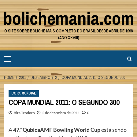
Skip
bolichemania.com
to
content
O SITE SOBRE BOLICHE MAIS COMPLETO DO BRASIL DESDE ABRIL DE 1998
(ANO XXVIII)
Primary
Menu
HOME
2011
DEZEMBRO
2
COPA MUNDIAL 2011: O SEGUNDO 300
COPA MUNDIAL
COPA MUNDIAL 2011: O SEGUNDO 300
Bira Teodoro
2 de dezembro de 2011
0
A
47.ª QubicaAMF Bowling World Cup
está sendo