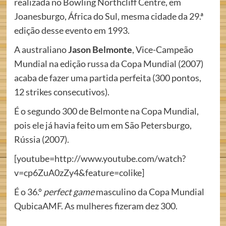
realizada no Bowling Northcliff Centre, em
Joanesburgo, África do Sul, mesma cidade da 29.ª
edição desse evento em 1993.
A australiano
Jason Belmonte
, Vice-Campeão
Mundial na edição russa da Copa Mundial (2007)
acaba de fazer uma partida perfeita (300 pontos,
12 strikes consecutivos).
É o segundo 300 de Belmonte na Copa Mundial,
pois ele já havia feito um em São Petersburgo,
Rússia (2007).
[youtube=http://www.youtube.com/watch?
v=cp6ZuA0zZy4&feature=colike]
É o 36.º
perfect game
masculino da Copa Mundial
QubicaAMF. As mulheres fizeram dez 300.