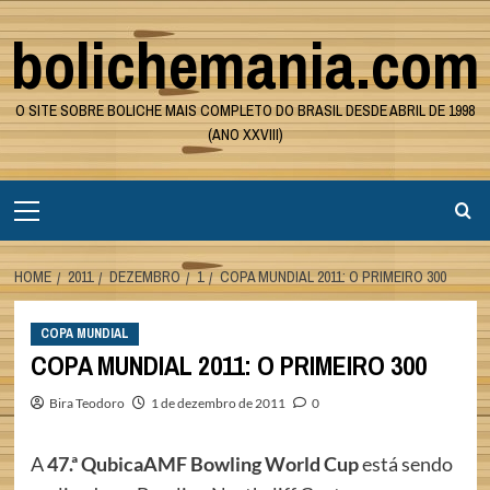
Skip
bolichemania.com
to
content
O SITE SOBRE BOLICHE MAIS COMPLETO DO BRASIL DESDE ABRIL DE 1998
(ANO XXVIII)
Primary
Menu
HOME
2011
DEZEMBRO
1
COPA MUNDIAL 2011: O PRIMEIRO 300
COPA MUNDIAL
COPA MUNDIAL 2011: O PRIMEIRO 300
Bira Teodoro
1 de dezembro de 2011
0
A
47.ª QubicaAMF Bowling World Cup
está sendo