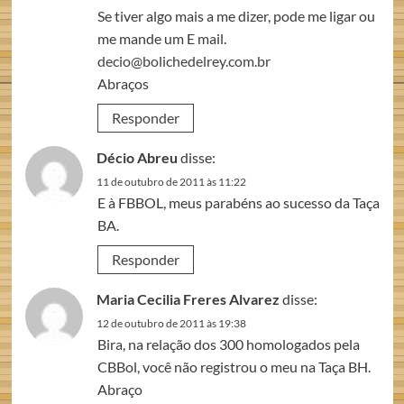
Se tiver algo mais a me dizer, pode me ligar ou
me mande um E mail.
decio@bolichedelrey.com.br
Abraços
Responder
Décio Abreu
disse:
11 de outubro de 2011 às 11:22
E à FBBOL, meus parabéns ao sucesso da Taça
BA.
Responder
Maria Cecilia Freres Alvarez
disse:
12 de outubro de 2011 às 19:38
Bira, na relação dos 300 homologados pela
CBBol, você não registrou o meu na Taça BH.
Abraço