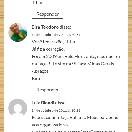
Titila
Responder
Bira Teodoro
disse:
12 de outubro de 2011 às 20:31
Você tem razão, Titila.
Já fiz a correção.
Foi em 2009 em Belo Horizonte, mas não foi
na Taça BH e sim na VI Taça Minas Gerais.
Abraços
Bira
Responder
Luiz Biondi
disse:
14 de outubro de 2011 às 10:21
Espetacular a Taça Bahia!… Meus parabéns
aos organizadores.
Quanto à velha questão “óleo” creio que a