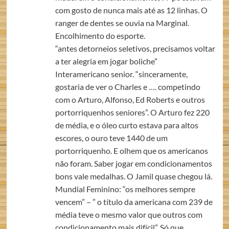
com gosto de nunca mais até as 12 linhas. O
ranger de dentes se ouvia na Marginal.
Encolhimento do esporte.
“antes detorneios seletivos, precisamos voltar
a ter alegria em jogar boliche”
Interamericano senior. “sinceramente,
gostaria de ver o Charles e …. competindo
com o Arturo, Alfonso, Ed Roberts e outros
portorriquenhos seniores”. O Arturo fez 220
de média, e o óleo curto estava para altos
escores, o ouro teve 1440 de um
portorriquenho. E olhem que os americanos
não foram. Saber jogar em condicionamentos
bons vale medalhas. O Jamil quase chegou lá.
Mundial Feminino: “os melhores sempre
vencem” – ” o título da americana com 239 de
média teve o mesmo valor que outros com
condicionamento mais difícil”. Só que