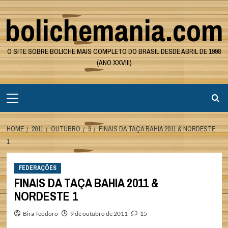
Skip
bolichemania.com
to
content
O SITE SOBRE BOLICHE MAIS COMPLETO DO BRASIL DESDE ABRIL DE 1998
(ANO XXVIII)
Primary
Menu
HOME
2011
OUTUBRO
9
FINAIS DA TAÇA BAHIA 2011 & NORDESTE
1
FEDERAÇÕES
FINAIS DA TAÇA BAHIA 2011 &
NORDESTE 1
Bira Teodoro
9 de outubro de 2011
15