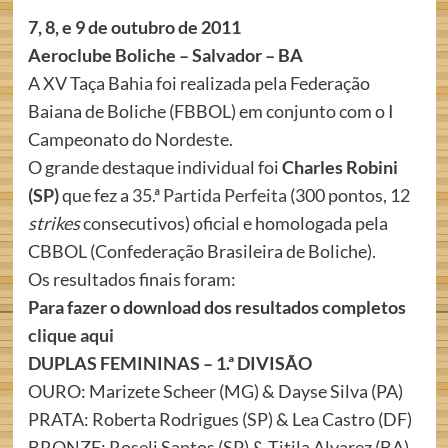
7, 8, e 9 de outubro de 2011
Aeroclube Boliche – Salvador – BA
A XV Taça Bahia foi realizada pela Federação
Baiana de Boliche (FBBOL) em conjunto com o I
Campeonato do Nordeste.
O grande destaque individual foi
Charles Robini
(SP)
que fez a
35.ª Partida Perfeita
(300 pontos, 12
strikes
consecutivos) oficial e homologada pela
CBBOL (Confederação Brasileira de Boliche).
Os resultados finais foram:
Para fazer o download dos resultados completos
clique aqui
DUPLAS FEMININAS – 1.ª DIVISÃO
OURO: Marizete Scheer (MG) & Dayse Silva (PA)
PRATA: Roberta Rodrigues (SP) & Lea Castro (DF)
BRONZE: Roseli Santos (SP) & Titila Alvarez (BA)