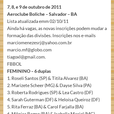
7, 8, e 9 de outubro de 2011
Aeroclube Boliche – Salvador – BA
Lista atualizada emm 02/10/11
Ainda há vagas, as novas inscrições podem mudar a
formação das divisões. Inscrições nos e-mails
marciomenezesrj@yahoo.com.br
marcio.mf@globo.com
tiagoxl@gmail.com
.
FBBOL
FEMININO – 6 duplas
1. Roseli Santos (SP) & Titila Alvarez (BA)
2. Marizete Scheer (MG) & Dayse Silva (PA)
3. Roberta Rodrigues (SP) & Lea Castro (DF)
4. Sarah Guterman (DF) & Heloísa Queiroz (DF)
5. Rita Ferraz (BA) & Carol Farjalla (BA)
6. Mônica Bagno (BA) & Isabella Maciel (MG)