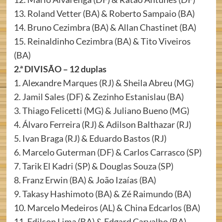
13. Roland Vetter (BA) & Roberto Sampaio (BA)
14. Bruno Cezimbra (BA) & Allan Chastinet (BA)
15. Reinaldinho Cezimbra (BA) & Tito Viveiros
(BA)
2.ª DIVISÃO – 12 duplas
1. Alexandre Marques (RJ) & Sheila Abreu (MG)
2. Jamil Sales (DF) & Zezinho Estanislau (BA)
3. Thiago Felicetti (MG) & Juliano Bueno (MG)
4. Álvaro Ferreira (RJ) & Adilson Balthazar (RJ)
5. Ivan Braga (RJ) & Eduardo Bastos (RJ)
6. Marcelo Guterman (DF) & Carlos Carrasco (SP)
7. Tarik El Kadri (SP) & Douglas Souza (SP)
8. Franz Erwin (BA) & João Izaías (BA)
9. Takasy Hashimoto (BA) & Zé Raimundo (BA)
10. Marcelo Medeiros (AL) & China Edcarlos (BA)
11. Edilson Lima (BA) & Edgard Carvalho (BA)