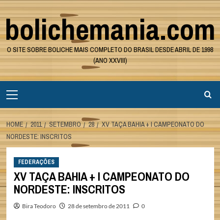
Skip
bolichemania.com
to
content
O SITE SOBRE BOLICHE MAIS COMPLETO DO BRASIL DESDE ABRIL DE 1998
(ANO XXVIII)
Primary
Menu
HOME
2011
SETEMBRO
28
XV TAÇA BAHIA + I CAMPEONATO DO
NORDESTE: INSCRITOS
FEDERAÇÕES
XV TAÇA BAHIA + I CAMPEONATO DO
NORDESTE: INSCRITOS
Bira Teodoro
28 de setembro de 2011
0