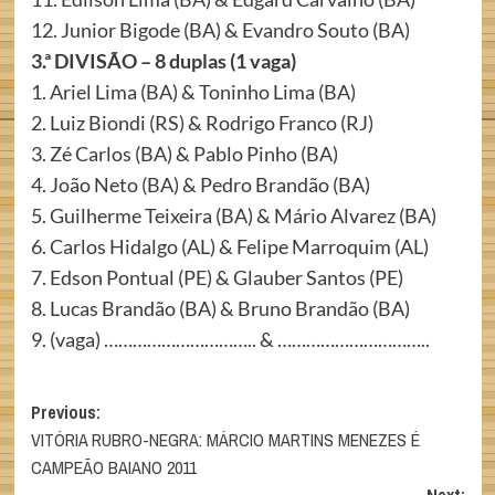
12. Junior Bigode (BA) & Evandro Souto (BA)
3.ª DIVISÃO – 8 duplas (1 vaga)
1. Ariel Lima (BA) & Toninho Lima (BA)
2. Luiz Biondi (RS) & Rodrigo Franco (RJ)
3. Zé Carlos (BA) & Pablo Pinho (BA)
4. João Neto (BA) & Pedro Brandão (BA)
5. Guilherme Teixeira (BA) & Mário Alvarez (BA)
6. Carlos Hidalgo (AL) & Felipe Marroquim (AL)
7. Edson Pontual (PE) & Glauber Santos (PE)
8. Lucas Brandão (BA) & Bruno Brand
ão (BA)
9. (vaga) ………………………….. & …………………………..
Post
Previous:
VITÓRIA RUBRO-NEGRA: MÁRCIO MARTINS MENEZES É
navigation
CAMPEÃO BAIANO 2011