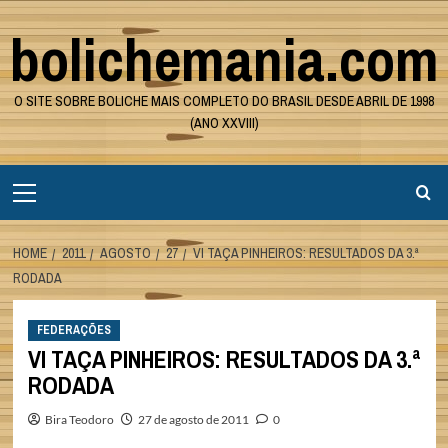
Skip
bolichemania.com
to
content
O SITE SOBRE BOLICHE MAIS COMPLETO DO BRASIL DESDE ABRIL DE 1998
(ANO XXVIII)
Primary
Menu
HOME
2011
AGOSTO
27
VI TAÇA PINHEIROS: RESULTADOS DA 3.ª
RODADA
FEDERAÇÕES
VI TAÇA PINHEIROS: RESULTADOS DA 3.ª
RODADA
Bira Teodoro
27 de agosto de 2011
0