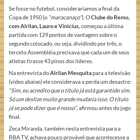
Se fosse no futebol, consideraríamos a final da
Copa de 1950 (o
“maracanaço”
). O
Clube do Remo,
com Alrilan, Lauro e Vinicius
, começou a última
partida com 129 pontos de vantagem sobre o
segundo colocado, ou seja, dividindo por três, o
terceto Assembléia precisava que cada um de seus
atletas tirasse 43 pinos dos líderes.
Na entrevista do
Alrilan Mesquita
para a televisão
(vídeo abaixo) ele considerava a perda um desastre:
“Sim, eu acredito que o título já está garantido sim.
Só um deslize muito grande mudaria isso. O título
já se pode dizer que é nosso”
, afirmou antes do jogo
final.
Zeca Miranda, também nesta entrevista para a
RBA TV, achava pouco provável que acontecesse a