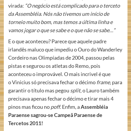
virada:
“O negócio está complicado para o terceto
da Assembléia. Nós não tivemos um início de
torneio muito bom, mas temos a última linha e
vamos jogar o que se sabe e o que não se sabe…”
E o que aconteceu? Parece que aquele padre
irlandês maluco que impediu o Ouro do Wanderley
Cordeiro nas Olimpíadas de 2004, passou pelas
pistas e segurou os atletas do Remo, pois
aconteceu o improvável. O mais incrivel é que
o Vinicius só precisava fechar o décimo
frame,
para
garantir o título mas pegou
split
, o Lauro também
precisava apenas fechar o décimo e tirar mais 4
pinos mas ficou no
poff
. Enfim, a
Assembléia
Paraense sagrou-se Campeã Paraense de
Tercetos 2011!