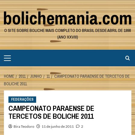
Skip
bolichemania.com
to
content
O SITE SOBRE BOLICHE MAIS COMPLETO DO BRASIL DESDE ABRIL DE 1998
(ANO XXVIII)
Primary
Menu
HOME
2011
JUNHO
11
CAMPEONATO PARAENSE DE TERCETOS DE
BOLICHE 2011
FEDERAÇÕES
CAMPEONATO PARAENSE DE
TERCETOS DE BOLICHE 2011
Bira Teodoro
11 de junho de 2011
2