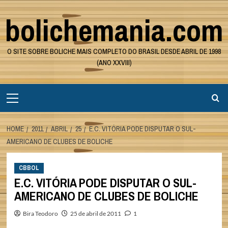
Skip
bolichemania.com
to
content
O SITE SOBRE BOLICHE MAIS COMPLETO DO BRASIL DESDE ABRIL DE 1998
(ANO XXVIII)
Primary
Menu
HOME
2011
ABRIL
25
E.C. VITÓRIA PODE DISPUTAR O SUL-
AMERICANO DE CLUBES DE BOLICHE
CBBOL
E.C. VITÓRIA PODE DISPUTAR O SUL-
AMERICANO DE CLUBES DE BOLICHE
Bira Teodoro
25 de abril de 2011
1