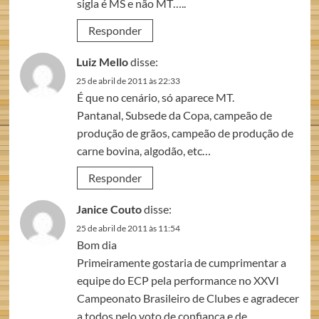
sigla é MS e não MT…..
Responder
Luiz Mello
disse:
25 de abril de 2011 às 22:33
É que no cenário, só aparece MT.
Pantanal, Subsede da Copa, campeão de
produção de grãos, campeão de produção de
carne bovina, algodão, etc…
Responder
Janice Couto
disse:
25 de abril de 2011 às 11:54
Bom dia
Primeiramente gostaria de cumprimentar a
equipe do ECP pela performance no XXVI
Campeonato Brasileiro de Clubes e agradecer
a todos pelo voto de confiança e de