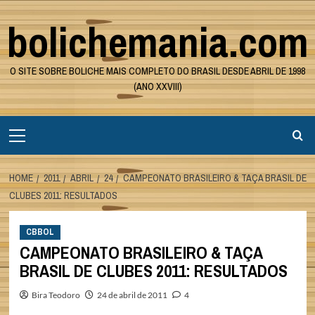
Skip
bolichemania.com
to
content
O SITE SOBRE BOLICHE MAIS COMPLETO DO BRASIL DESDE ABRIL DE 1998
(ANO XXVIII)
Primary
Menu
HOME
2011
ABRIL
24
CAMPEONATO BRASILEIRO & TAÇA BRASIL DE
CLUBES 2011: RESULTADOS
CBBOL
CAMPEONATO BRASILEIRO & TAÇA
BRASIL DE CLUBES 2011: RESULTADOS
Bira Teodoro
24 de abril de 2011
4