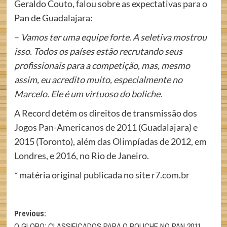
Geraldo Couto, falou sobre as expectativas para o
Pan de Guadalajara:
–
Vamos ter uma equipe forte. A seletiva mostrou
isso. Todos os países estão recrutando seus
profissionais para a competição, mas, mesmo
assim, eu acredito muito, especialmente no
Marcelo. Ele é um virtuoso do boliche.
A Record detém os direitos de transmissão dos
Jogos Pan-Americanos de 2011 (Guadalajara) e
2015 (Toronto), além das Olimpíadas de 2012, em
Londres, e 2016, no Rio de Janeiro.
* matéria original publicada no site
r7.com.br
Post
Previous:
O GLOBO: CLASSIFICADOS PARA O BOLICHE NO PAN 2011