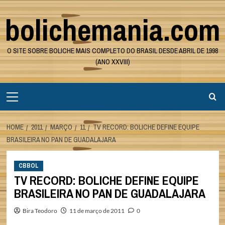
Skip
bolichemania.com
to
content
O SITE SOBRE BOLICHE MAIS COMPLETO DO BRASIL DESDE ABRIL DE 1998
(ANO XXVIII)
Primary
Menu
HOME
2011
MARÇO
11
TV RECORD: BOLICHE DEFINE EQUIPE
BRASILEIRA NO PAN DE GUADALAJARA
CBBOL
TV RECORD: BOLICHE DEFINE EQUIPE
BRASILEIRA NO PAN DE GUADALAJARA
Bira Teodoro
11 de março de 2011
0