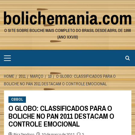
Skip
bolichemania.com
to
content
O SITE SOBRE BOLICHE MAIS COMPLETO DO BRASIL DESDE ABRIL DE 1998
(ANO XXVIII)
Primary
Menu
HOME
2011
MARÇO
10
O GLOBO: CLASSIFICADOS PARA O
BOLICHE NO PAN 2011 DESTACAM O CONTROLE EMOCIONAL
CBBOL
O GLOBO: CLASSIFICADOS PARA O
BOLICHE NO PAN 2011 DESTACAM O
CONTROLE EMOCIONAL
Bira Teodoro
10 de março de 2011
5