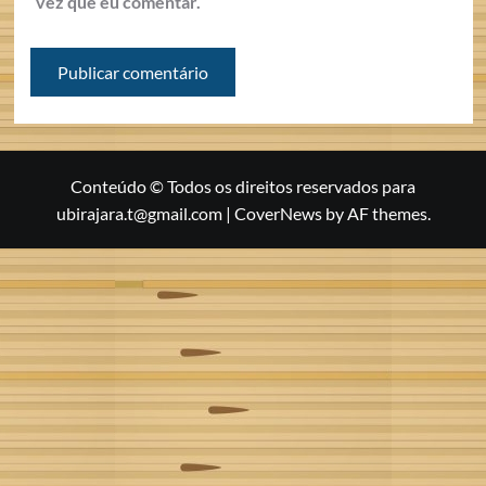
vez que eu comentar.
Conteúdo © Todos os direitos reservados para
ubirajara.t@gmail.com
|
CoverNews
by AF themes.