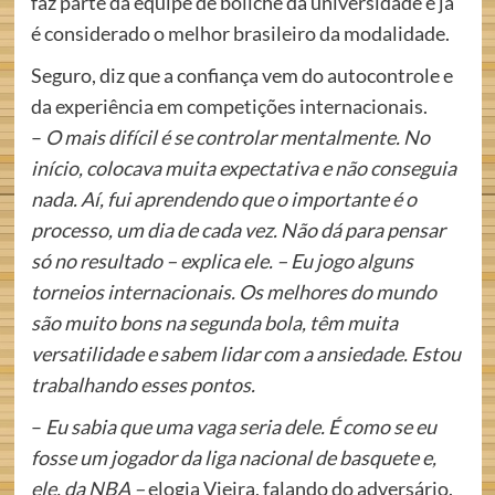
faz parte da equipe de boliche da universidade e já
é considerado o melhor brasileiro da modalidade.
Seguro, diz que a confiança vem do autocontrole e
da experiência em competições internacionais.
–
O mais difícil é se controlar mentalmente. No
início, colocava muita expectativa e não conseguia
nada. Aí, fui aprendendo que o importante é o
processo, um dia de cada vez. Não dá para pensar
só no resultado – explica ele. – Eu jogo alguns
torneios internacionais. Os melhores do mundo
são muito bons na segunda bola, têm muita
versatilidade e sabem lidar com a ansiedade. Estou
trabalhando esses pontos.
–
Eu sabia que uma vaga seria dele. É como se eu
fosse um jogador da liga nacional de basquete e,
ele, da NBA –
elogia Vieira, falando do adversário.