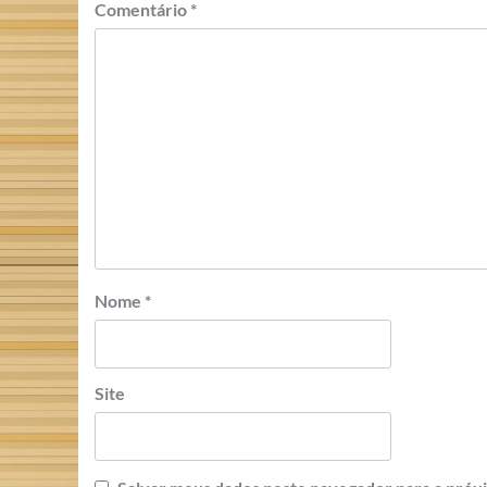
Comentário
*
Nome
*
Site