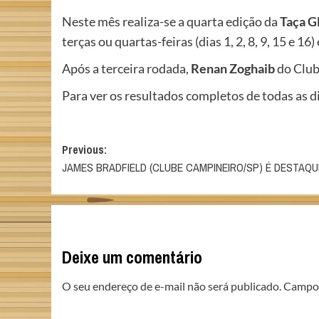
Neste mês realiza-se a quarta edição da
Taça G
terças ou quartas-feiras (dias 1, 2, 8, 9, 15 e 16
Após a terceira rodada,
Renan Zoghaib
do Clube
Para ver os resultados completos de todas as d
Post
Previous:
JAMES BRADFIELD (CLUBE CAMPINEIRO/SP) É DESTAQU
navigation
Deixe um comentário
O seu endereço de e-mail não será publicado.
Campos