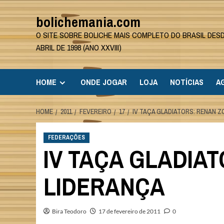
Skip
bolichemania.com
to
content
O SITE SOBRE BOLICHE MAIS COMPLETO DO BRASIL DES
ABRIL DE 1998 (ANO XXVIII)
HOME
ONDE JOGAR
LOJA
NOTÍCIAS
A
HOME
2011
FEVEREIRO
17
IV TAÇA GLADIATORS: RENAN 
FEDERAÇÕES
IV TAÇA GLADIA
LIDERANÇA
Bira Teodoro
17 de fevereiro de 2011
0