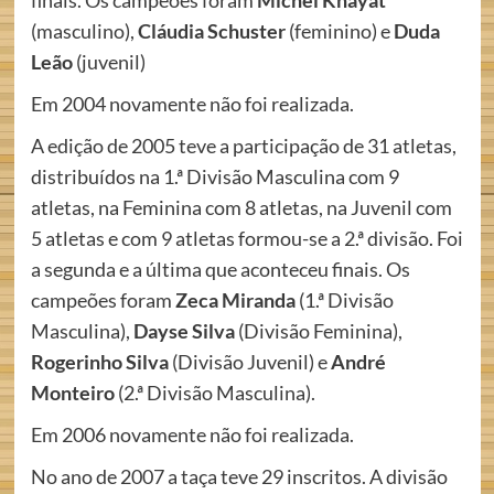
finais. Os campeões foram
Michel Khayat
(masculino),
Cláudia Schuster
(feminino) e
Duda
Leão
(juvenil)
Em 2004 novamente não foi realizada.
A edição de 2005 teve a participação de 31 atletas,
distribuídos na 1.ª Divisão Masculina com 9
atletas, na Feminina com 8 atletas, na Juvenil com
5 atletas e com 9 atletas formou-se a 2.ª divisão. Foi
a segunda e a última que aconteceu finais. Os
campeões foram
Zeca Miranda
(1.ª Divisão
Masculina),
Dayse Silva
(Divisão Feminina),
Rogerinho Silva
(Divisão Juvenil) e
André
Monteiro
(2.ª Divisão Masculina).
Em 2006 novamente não foi realizada.
No ano de 2007 a taça teve 29 inscritos. A divisão