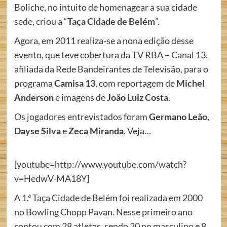
Boliche, no intuito de homenagear a sua cidade
sede, criou a “
Taça Cidade de Belém
”.
Agora, em 2011 realiza-se a nona edição desse
evento, que teve cobertura da TV RBA – Canal 13,
afiliada da Rede Bandeirantes de Televisão, para o
programa
Camisa 13
, com reportagem de
Michel
Anderson
e imagens de
João Luiz Costa
.
Os jogadores entrevistados foram
Germano Leão
,
Dayse Silva
e
Zeca Miranda
. Veja…
[youtube=http://www.youtube.com/watch?
v=HedwV-MA18Y]
A 1.ª Taça Cidade de Belém foi realizada em 2000
no Bowling Chopp Pavan. Nesse primeiro ano
contou com 28 atletas, sendo 20 no masculino e 8