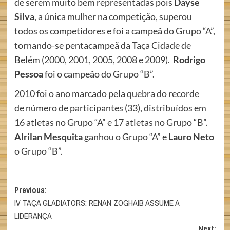
de serem muito bem representadas pois
Dayse
Silva
, a única mulher na competição, superou
todos os competidores e foi a campeã do Grupo “A”,
tornando-se pentacampeã da Taça Cidade de
Belém (2000, 2001, 2005, 2008 e 2009).
Rodrigo
Pessoa
foi o campeão do Grupo “B”.
2010 foi o ano marcado pela quebra do recorde
de número de participantes (33), distribuídos em
16 atletas no Grupo “A” e 17 atletas no Grupo “B”.
Alrilan Mesquita
ganhou o Grupo “A” e
Lauro Neto
o Grupo “B”.
Post
Previous:
IV TAÇA GLADIATORS: RENAN ZOGHAIB ASSUME A
navigation
LIDERANÇA
Next: