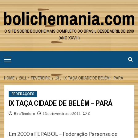
Skip
bolichemania.com
to
content
O SITE SOBRE BOLICHE MAIS COMPLETO DO BRASIL DESDE ABRIL DE 1998
(ANO XXVIII)
Primary
Menu
HOME
2011
FEVEREIRO
13
IX TAÇA CIDADE DE BELÉM – PARÁ
FEDERAÇÕES
IX TAÇA CIDADE DE BELÉM – PARÁ
Bira Teodoro
13 de fevereiro de 2011
0
Em 2000 a FEPABOL – Federação Paraense de