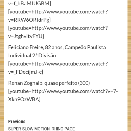
v=f_hBaMIUGBM]
[youtube=http://www.youtube.com/watch?
v=RRW6ORIdrPg]
[youtube=http://www.youtube.com/watch?
v=JtghvltvFYU]
Feliciano Freire, 82 anos, Campeão Paulista
Individual 2.ª Divisão
[youtube=http://www.youtube.com/watch?
v=_FDecijmJ-c]
Renan Zoghaib, quase perfeito (300)
[youtube=http://www.youtube.com/watch?v=7-
Xkn9OzWBA]
Post
Previous:
SUPER SLOW MOTION: RHINO PAGE