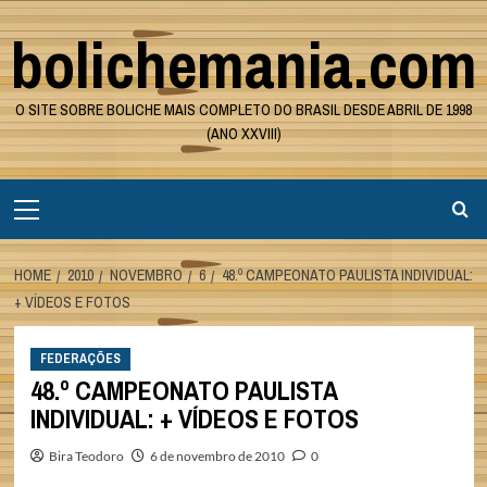
Skip
bolichemania.com
to
content
O SITE SOBRE BOLICHE MAIS COMPLETO DO BRASIL DESDE ABRIL DE 1998
(ANO XXVIII)
Primary
Menu
HOME
2010
NOVEMBRO
6
48.º CAMPEONATO PAULISTA INDIVIDUAL:
+ VÍDEOS E FOTOS
FEDERAÇÕES
48.º CAMPEONATO PAULISTA
INDIVIDUAL: + VÍDEOS E FOTOS
Bira Teodoro
6 de novembro de 2010
0