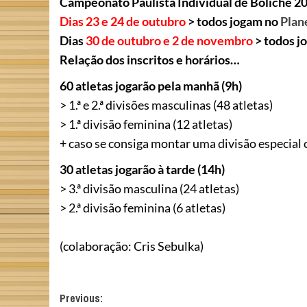
Campeonato Paulista Individual de Boliche 2
Dias 23 e 24 de outubro
> todos jogam no
Plan
Dias
30 de outubro e 2 de novembro
> todos j
Relação dos inscritos e horários…
60 atletas jogarão pela manhã (9h)
> 1.ª e 2.ª divisões masculinas (48 atletas)
> 1.ª divisão feminina (12 atletas)
+ caso se consiga montar uma divisão especial 
30 atletas jogarão à tarde (14h)
> 3.ª divisão masculina (24 atletas)
> 2.ª divisão feminina (6 atletas)
(colaboração: Cris Sebulka)
Post
Previous: