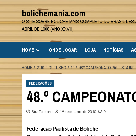
Skip
bolichemania.com
to
content
O SITE SOBRE BOLICHE MAIS COMPLETO DO BRASIL DES
ABRIL DE 1998 (ANO XXVIII)
HOME
ONDE JOGAR
LOJA
NOTÍCIAS
A
HOME
2010
OUTUBRO
19
48.º CAMPEONATO PAULISTA INDI
FEDERAÇÕES
48.º CAMPEONATO
Bira Teodoro
19 de outubro de 2010
0
Federação Paulista de Boliche