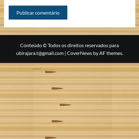
Conteúdo © Todos os direitos reservados para
ubirajara.t@gmail.com
|
CoverNews
by AF themes.