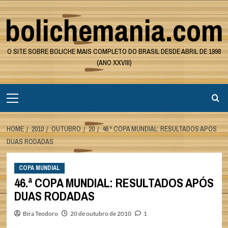
Skip
bolichemania.com
to
content
O SITE SOBRE BOLICHE MAIS COMPLETO DO BRASIL DESDE ABRIL DE 1998
(ANO XXVIII)
Primary
Menu
HOME
2010
OUTUBRO
20
46.ª COPA MUNDIAL: RESULTADOS APÓS
DUAS RODADAS
COPA MUNDIAL
46.ª COPA MUNDIAL: RESULTADOS APÓS
DUAS RODADAS
Bira Teodoro
20 de outubro de 2010
1