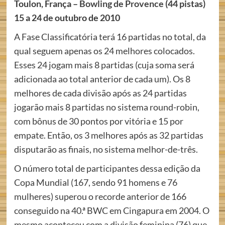
Toulon, França –
Bowling de Provence
(44 pistas)
15 a 24 de outubro de 2010
A Fase Classificatória terá 16 partidas no total, da
qual seguem apenas os 24 melhores colocados.
Esses 24 jogam mais 8 partidas (cuja soma será
adicionada ao total anterior de cada um). Os 8
melhores de cada divisão após as 24 partidas
jogarão mais 8 partidas no sistema round-robin,
com bônus de 30 pontos por vitória e 15 por
empate. Então, os 3 melhores após as 32 partidas
disputarão as finais, no sistema melhor-de-três.
O número total de participantes dessa edição da
Copa Mundial (167, sendo 91 homens e 76
mulheres) superou o recorde anterior de 166
conseguido na 40.ª BWC em Cingapura em 2004. O
mesmo aconteceu com a divisão feminina (76) que