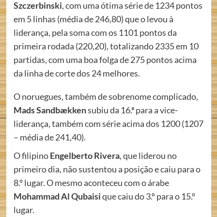
Szczerbinski
, com uma ótima série de 1234 pontos
em 5 linhas (média de 246,80) que o levou à
liderança, pela soma com os 1101 pontos da
primeira rodada (220,20), totalizando 2335 em 10
partidas, com uma boa folga de 275 pontos acima
da linha de corte dos 24 melhores.
O noruegues, também de sobrenome complicado,
Mads Sandbækken
subiu da 16.ª para a vice-
liderança, também com série acima dos 1200 (1207
– média de 241,40).
O filipino
Engelberto Rivera
, que liderou no
primeiro dia, não sustentou a posição e caiu para o
8.º lugar. O mesmo aconteceu com o árabe
Mohammad Al Qubaisi
que caiu do 3.º para o 15.º
lugar.