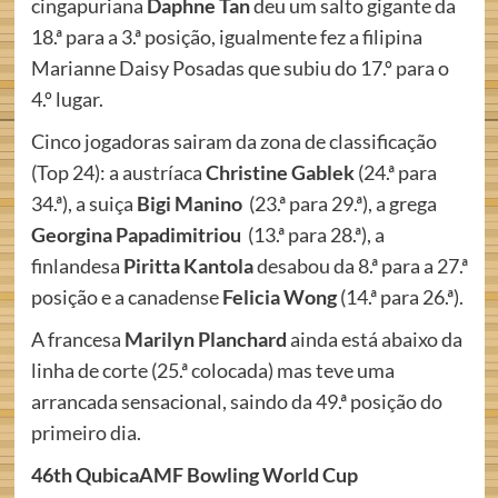
cingapuriana
Daphne Tan
deu um salto gigante da
18.ª para a 3.ª posição, igualmente fez a filipina
Marianne Daisy Posadas que subiu do 17.º para o
4.º lugar.
Cinco jogadoras sairam da zona de classificação
(Top 24): a austríaca
Christine Gablek
(24.ª para
34.ª), a suiça
Bigi Manino
(23.ª para 29.ª), a grega
Georgina Papadimitriou
(13.ª para 28.ª), a
finlandesa
Piritta Kantola
desabou da 8.ª para a 27.ª
posição e a canadense
Felicia Wong
(14.ª para 26.ª).
A francesa
Marilyn Planchard
ainda está abaixo da
linha de corte (25.ª colocada) mas teve uma
arrancada sensacional, saindo da 49.ª posição do
primeiro dia.
46th QubicaAMF Bowling World Cup