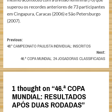
superou os recordes anteriores de 73 participantes
em Cingapura, Caracas (2006) e São Petersburgo
(2007).
Post
Previous:
48.º CAMPEONATO PAULISTA INDIVIDUAL: INSCRITOS
navigation
Next:
46.ª COPA MUNDIAL: 24 JOGADORAS CLASSIFICADAS
1 thought on “
46.ª COPA
MUNDIAL: RESULTADOS
APÓS DUAS RODADAS
”