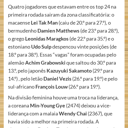
Quatro jogadores que estavam entre os top 24 na
primeira rodada sairam da zona classificatória: o
macaense
Lei Tak Man
(caiu de 20.º para 27.º), o
bermudenho
Damien Matthews
(de 23.º para 28.º),
o grego
Leonidas Maragkos
(de 22.º para 35.º) e o
estoniano
Udo Sulp
despencou vinte posições (de
18.º para 38.º). Essas “vagas” foram ocupadas pelo
alemão
Achim Grabowski
que saltou do 30.º para
13.º, pelo japonês
Kazuyuki Sakamoto
(29.º para
14.º) , pelo letão
Daniel Vezis
(26.º para 19.º) e pelo
sul-africano
François Louw
(26.º para 19.º).
Na divisão feminina houve uma troca na liderança,
a coreana
Min-Young Gye
(2474) deixou a vice-
liderança com a malaia
Wendy Chai
(2367), que
havia sido a melhor na primeira rodada. A