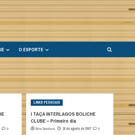
UE
O ESPORTE
LINKS PESSOAIS
HE
I TAÇA INTERLAGOS BOLICHE
CLUBE – Primeiro dia
0
Bira Teodoro
18 de agosto de 2007
0