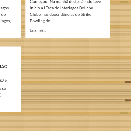
Começou! Na manhã deste sábado teve
lagos
início a I Taça do Interlagos Boliche
 do
Clube, nas dependências do Strike
agos,...
Bowling do...
Read
Leia mais...
more
about
I
TAÇA
INTERLAGOS
BOLICHE
NÃO
CLUBE
–
Primeiro
0
dia
a se
)