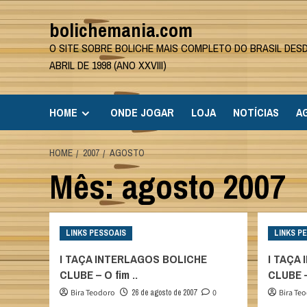
Skip
bolichemania.com
to
content
O SITE SOBRE BOLICHE MAIS COMPLETO DO BRASIL DES
ABRIL DE 1998 (ANO XXVIII)
HOME
ONDE JOGAR
LOJA
NOTÍCIAS
A
HOME
2007
AGOSTO
Mês:
agosto 2007
LINKS PESSOAIS
LINKS P
I TAÇA INTERLAGOS BOLICHE
I TAÇA
CLUBE – O fim ..
CLUBE –
Bira Teodoro
26 de agosto de 2007
0
Bira Te