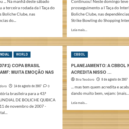
u ... Na manhã deste sábado
Continuou! Neste domingo teve
 a terceira rodada da I Taça do
prosseguimento a I Taça do Inter
s Boliche Clube, nas
Boliche Clube, nas dependências
ias do...
Strike Bowling do Shopping Interl
Read
Read
Leia mais...
more
more
about
about
I
I
TAÇA
TAÇA
NDIAL
WORLD
CBBOL
INTERLAGOS
INTERLAGOS
BOLICHE
BOLICHE
07#1) COPA BRASIL
PLANEJAMENTO: A CBBOL 
CLUBE
CLUBE
AMF: MUITA EMOÇÃO NAS
ACREDITA NISSO …
–
–
Terceiro
Segundo
Bira Teodoro
8 de agosto de 2007
dia
dia
odoro
14 de agosto de 2007
0
... mas tem quem acredita e acab
…
dando muito bem, vejam: (mais…
tória brasileira para a 43.ª
UNDIAL DE BOLICHE QUBICA
Read
Leia mais...
11 de novembro de 2007 -
more
al...
about
PLANEJAMENTO:
Read
A
more