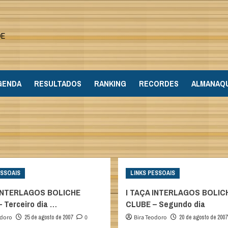
DE
GENDA
RESULTADOS
RANKING
RECORDES
ALMANAQ
ESSOAIS
LINKS PESSOAIS
 INTERLAGOS BOLICHE
I TAÇA INTERLAGOS BOLIC
 Terceiro dia …
CLUBE – Segundo dia
odoro
25 de agosto de 2007
0
Bira Teodoro
20 de agosto de 2007