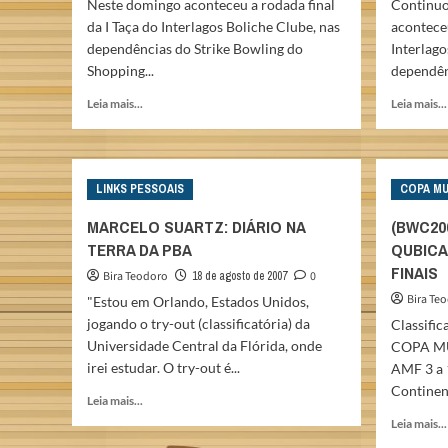
Neste domingo aconteceu a rodada final
Continuo
da I Taça do Interlagos Boliche Clube, nas
aconteceu
dependências do Strike Bowling do
Interlago
Shopping...
dependênc
Read
Leia mais...
Leia mais...
more
about
I
TAÇA
LINKS PESSOAIS
COPA MU
INTERLAGOS
BOLICHE
MARCELO SUARTZ: DIÁRIO NA
(BWC20
CLUBE
TERRA DA PBA
QUBICA
–
FINAIS
O
Bira Teodoro
18 de agosto de 2007
0
fim
Bira Te
"Estou em Orlando, Estados Unidos,
..
jogando o try-out (classificatória) da
Classifica
Universidade Central da Flórida, onde
COPA M
irei estudar. O try-out é...
AMF 3 a 
Continent
Read
Leia mais...
more
Leia mais...
about